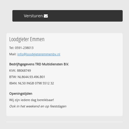
Versturen »
Loodgieter Emmen
Tel: 0591-238013
Mail:
info@loodgieteremmenbv.nl
Bedrijfsgegevens TRD Multidiensten B.V.
KVK: 88068749
BTW: NL8644.93.496.B01
IBAN: NL50 INGB 0798 5512 32
Openingstijden
Wij zijn iedere dag bereikbaar!
Ook in het weekend en op feestdagen