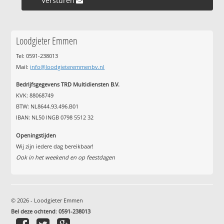
Versturen »
Loodgieter Emmen
Tel: 0591-238013
Mail:
info@loodgieteremmenbv.nl
Bedrijfsgegevens TRD Multidiensten B.V.
KVK: 88068749
BTW: NL8644.93.496.B01
IBAN: NL50 INGB 0798 5512 32
Openingstijden
Wij zijn iedere dag bereikbaar!
Ook in het weekend en op feestdagen
© 2026 - Loodgieter Emmen
Bel deze ochtend
:
0591-238013