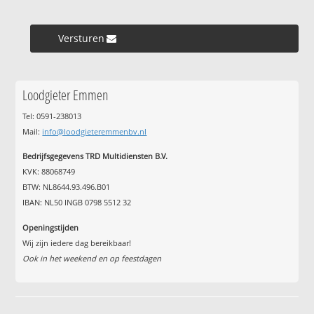
Versturen »
Loodgieter Emmen
Tel: 0591-238013
Mail:
info@loodgieteremmenbv.nl
Bedrijfsgegevens TRD Multidiensten B.V.
KVK: 88068749
BTW: NL8644.93.496.B01
IBAN: NL50 INGB 0798 5512 32
Openingstijden
Wij zijn iedere dag bereikbaar!
Ook in het weekend en op feestdagen