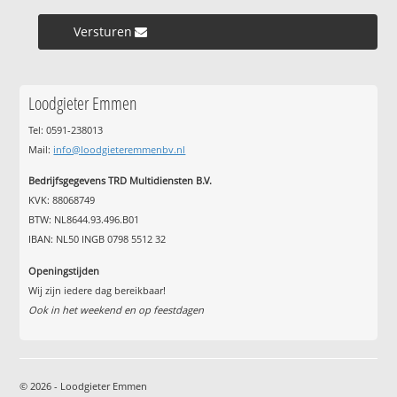
Versturen »
Loodgieter Emmen
Tel: 0591-238013
Mail:
info@loodgieteremmenbv.nl
Bedrijfsgegevens TRD Multidiensten B.V.
KVK: 88068749
BTW: NL8644.93.496.B01
IBAN: NL50 INGB 0798 5512 32
Openingstijden
Wij zijn iedere dag bereikbaar!
Ook in het weekend en op feestdagen
© 2026 - Loodgieter Emmen