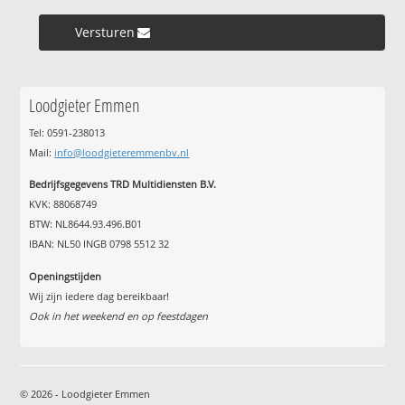
Versturen »
Loodgieter Emmen
Tel: 0591-238013
Mail:
info@loodgieteremmenbv.nl
Bedrijfsgegevens TRD Multidiensten B.V.
KVK: 88068749
BTW: NL8644.93.496.B01
IBAN: NL50 INGB 0798 5512 32
Openingstijden
Wij zijn iedere dag bereikbaar!
Ook in het weekend en op feestdagen
© 2026 - Loodgieter Emmen