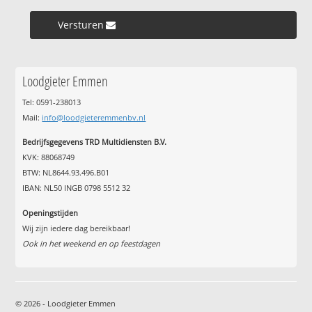
Versturen »
Loodgieter Emmen
Tel: 0591-238013
Mail:
info@loodgieteremmenbv.nl
Bedrijfsgegevens TRD Multidiensten B.V.
KVK: 88068749
BTW: NL8644.93.496.B01
IBAN: NL50 INGB 0798 5512 32
Openingstijden
Wij zijn iedere dag bereikbaar!
Ook in het weekend en op feestdagen
© 2026 - Loodgieter Emmen