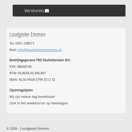
Versturen »
Loodgieter Emmen
Tel: 0591-238013
Mail:
info@loodgieteremmenbv.nl
Bedrijfsgegevens TRD Multidiensten B.V.
KVK: 88068749
BTW: NL8644.93.496.B01
IBAN: NL50 INGB 0798 5512 32
Openingstijden
Wij zijn iedere dag bereikbaar!
Ook in het weekend en op feestdagen
© 2026 - Loodgieter Emmen