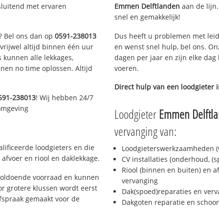
sluitend met ervaren
Emmen Delftlanden
aan de lijn.
snel en gemakkelijk!
n? Bel ons dan op
0591-238013
Dus heeft u problemen met leid
 vrijwel altijd binnen één uur
en wenst snel hulp, bel ons. On
 kunnen alle lekkages,
dagen per jaar en zijn elke dag 
en no time oplossen. Altijd
voeren.
Direct hulp van een loodgieter 
591-238013
! Wij hebben 24/7
 omgeving
Loodgieter
Emmen Delftl
vervanging van:
ificeerde loodgieters en die
Loodgieterswerkzaamheden (w
afvoer en riool en daklekkage.
CV installaties (onderhoud, (
Riool (binnen en buiten) en a
voldoende voorraad en kunnen
vervanging
r grotere klussen wordt eerst
Dak(spoed)reparaties en verv
afspraak gemaakt voor de
Dakgoten reparatie en scho