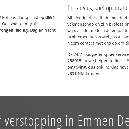
Top advies, snel op locati
? Bel ons dan gerust op
0591-
Alle loodgieters die bij ons be
. Ook voor een gratis
vakmanschap en zijn profession
rongen leiding
. Dag en nacht
wij over de modernste en juist
problemen aan zowel gas als wat
Neem contact met ons op om di
De 24/7 loodgieter spoedservic
238013
en we helpen u direct. W
omgeving, dus ook in: Klazinav
7891 NM Emmen.
f verstopping in Emmen De