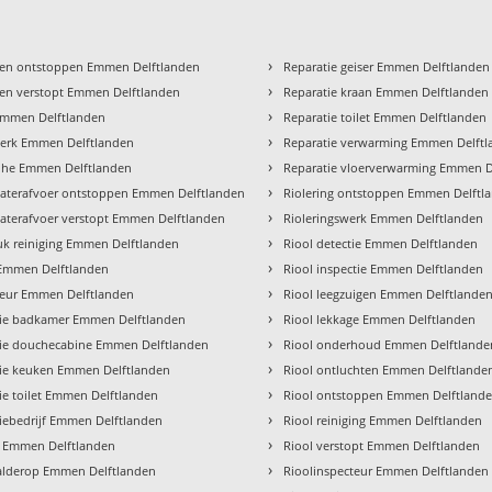
›
en ontstoppen Emmen Delftlanden
Reparatie geiser Emmen Delftlanden
›
en verstopt Emmen Delftlanden
Reparatie kraan Emmen Delftlanden
›
Emmen Delftlanden
Reparatie toilet Emmen Delftlanden
›
erk Emmen Delftlanden
Reparatie verwarming Emmen Delft
›
ohe Emmen Delftlanden
Reparatie vloerverwarming Emmen D
›
terafvoer ontstoppen Emmen Delftlanden
Riolering ontstoppen Emmen Delftl
›
terafvoer verstopt Emmen Delftlanden
Rioleringswerk Emmen Delftlanden
›
k reiniging Emmen Delftlanden
Riool detectie Emmen Delftlanden
›
Emmen Delftlanden
Riool inspectie Emmen Delftlanden
›
ateur Emmen Delftlanden
Riool leegzuigen Emmen Delftlande
›
atie badkamer Emmen Delftlanden
Riool lekkage Emmen Delftlanden
›
atie douchecabine Emmen Delftlanden
Riool onderhoud Emmen Delftlande
›
atie keuken Emmen Delftlanden
Riool ontluchten Emmen Delftlande
›
tie toilet Emmen Delftlanden
Riool ontstoppen Emmen Delftland
›
atiebedrijf Emmen Delftlanden
Riool reiniging Emmen Delftlanden
›
s Emmen Delftlanden
Riool verstopt Emmen Delftlanden
›
alderop Emmen Delftlanden
Rioolinspecteur Emmen Delftlanden