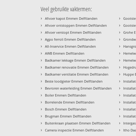
Veel gebruikte vaktermen:
›
›
Afvoer kapot Emmen Delftlanden
Gootste
›
›
Afvoer ontstoppen Emmen Delftlanden
Gootste
›
›
Afvoer verstopt Emmen Delftlanden
Grohe 
›
›
Agpo ferroli Emmen Delftlanden
Grondw
›
›
All-Inservice Emmen Delftlanden
Hansgr
›
›
AWB Emmen Delftlanden
Hemelwa
›
›
Badkamer lekkage Emmen Delftlanden
Hemelwa
›
›
Badkamer renovatie Emmen Delftlanden
Hogedru
›
›
Badkamer ventilatie Emmen Delftlanden
Huppe 
›
›
Beste loodgieter Emmen Delftlanden
Install
›
›
Bevroren waterleiding Emmen Delftlanden
Install
›
›
Boiler Emmen Delftlanden
Install
›
›
Borrelende Emmen Delftlanden
Install
›
›
Bosch Emmen Delftlanden
Installa
›
›
Brugman Emmen Delftlanden
Install
›
›
Buitenkraan plaatsen Emmen Delftlanden
Interga
›
›
Camera inspectie Emmen Delftlanden
Itho Da