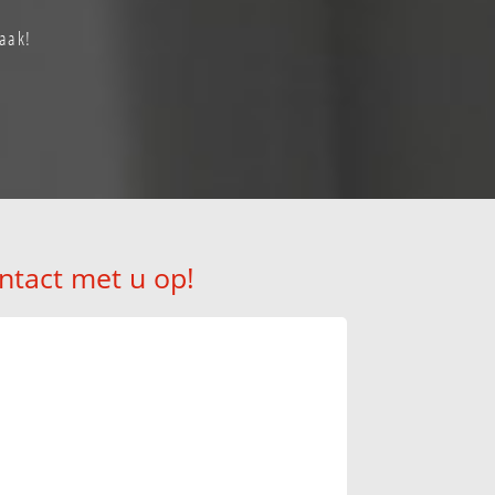
aak!
ntact met u op!