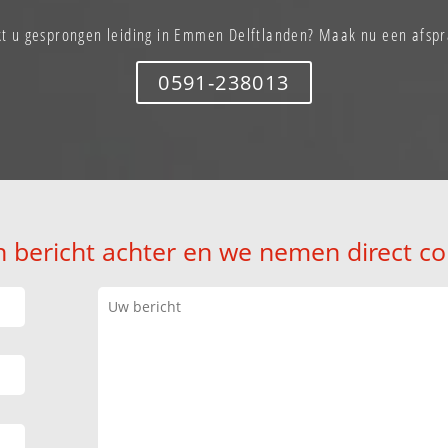
kt u gesprongen leiding in Emmen Delftlanden? Maak nu een afspr
0591-238013
n bericht achter en we nemen direct co