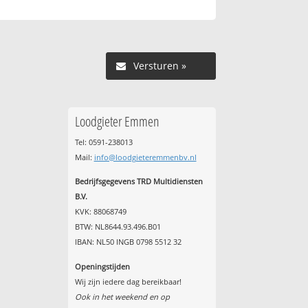
Versturen »
Loodgieter Emmen
Tel: 0591-238013
Mail:
info@loodgieteremmenbv.nl
Bedrijfsgegevens TRD Multidiensten
B.V.
KVK: 88068749
BTW: NL8644.93.496.B01
IBAN: NL50 INGB 0798 5512 32
Openingstijden
Wij zijn iedere dag bereikbaar!
Ook in het weekend en op