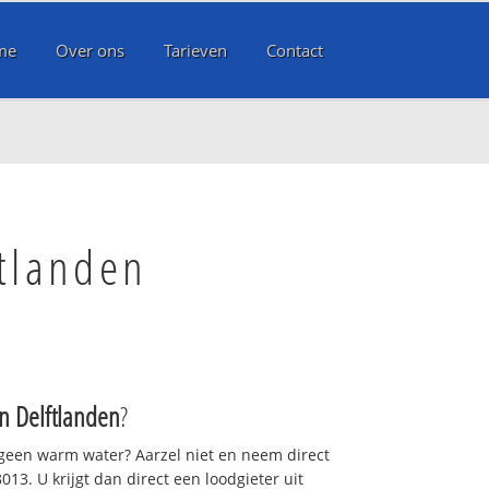
me
Over ons
Tarieven
Contact
tlanden
 Delftlanden
?
 geen warm water? Aarzel niet en neem direct
13. U krijgt dan direct een loodgieter uit