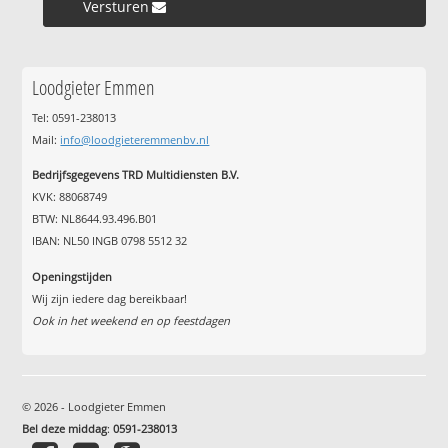
Versturen »
Loodgieter Emmen
Tel: 0591-238013
Mail:
info@loodgieteremmenbv.nl
Bedrijfsgegevens TRD Multidiensten B.V.
KVK: 88068749
BTW: NL8644.93.496.B01
IBAN: NL50 INGB 0798 5512 32
Openingstijden
Wij zijn iedere dag bereikbaar!
Ook in het weekend en op feestdagen
© 2026 - Loodgieter Emmen
Bel deze middag
:
0591-238013