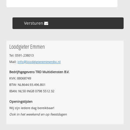
Versturen »
Loodgieter Emmen
Tel: 0591-238013
Mail:
info@loodgieteremmenbv.nl
Bedrijfsgegevens TRD Multidiensten B.V.
KVK: 88068749
BTW: NL8644.93.496.B01
IBAN: NL50 INGB 0798 5512 32
Openingstijden
Wij zijn iedere dag bereikbaar!
Ook in het weekend en op feestdagen