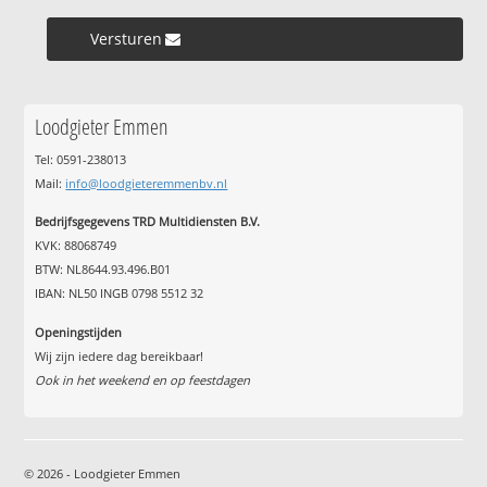
Versturen »
Loodgieter Emmen
Tel: 0591-238013
Mail:
info@loodgieteremmenbv.nl
Bedrijfsgegevens TRD Multidiensten B.V.
KVK: 88068749
BTW: NL8644.93.496.B01
IBAN: NL50 INGB 0798 5512 32
Openingstijden
Wij zijn iedere dag bereikbaar!
Ook in het weekend en op feestdagen
© 2026 - Loodgieter Emmen