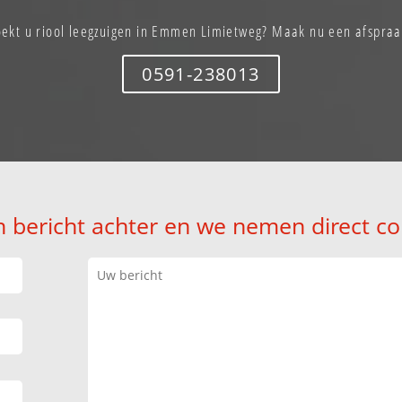
oekt u riool leegzuigen in Emmen Limietweg? Maak nu een afspraa
0591-238013
n bericht achter en we nemen direct co