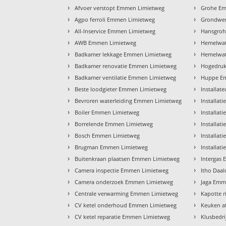
›
›
Afvoer verstopt Emmen Limietweg
Grohe Em
›
›
Agpo ferroli Emmen Limietweg
Grondwe
›
›
All-Inservice Emmen Limietweg
Hansgroh
›
›
AWB Emmen Limietweg
Hemelwat
›
›
Badkamer lekkage Emmen Limietweg
Hemelwat
›
›
Badkamer renovatie Emmen Limietweg
Hogedruk
›
›
Badkamer ventilatie Emmen Limietweg
Huppe E
›
›
Beste loodgieter Emmen Limietweg
Installa
›
›
Bevroren waterleiding Emmen Limietweg
Installa
›
›
Boiler Emmen Limietweg
Installa
›
›
Borrelende Emmen Limietweg
Installa
›
›
Bosch Emmen Limietweg
Installat
›
›
Brugman Emmen Limietweg
Installat
›
›
Buitenkraan plaatsen Emmen Limietweg
Intergas
›
›
Camera inspectie Emmen Limietweg
Itho Daa
›
›
Camera onderzoek Emmen Limietweg
Jaga Emm
›
›
Centrale verwarming Emmen Limietweg
Kapotte 
›
›
CV ketel onderhoud Emmen Limietweg
Keuken a
›
›
CV ketel reparatie Emmen Limietweg
Klusbedr