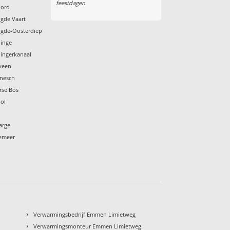
feestdagen
oord
ngde Vaart
ngde-Oosterdiep
dinge
ingerkanaal
veen
enesch
rse Bos
ol
arge
temeer
›
Verwarmingsbedrijf Emmen Limietweg
›
Verwarmingsmonteur Emmen Limietweg