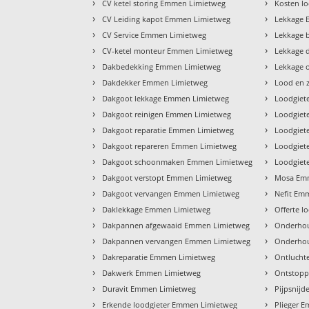
›
›
CV ketel storing Emmen Limietweg
Kosten l
›
›
CV Leiding kapot Emmen Limietweg
Lekkage 
›
›
CV Service Emmen Limietweg
Lekkage 
›
›
CV-ketel monteur Emmen Limietweg
Lekkage 
›
›
Dakbedekking Emmen Limietweg
Lekkage 
›
›
Dakdekker Emmen Limietweg
Lood en 
›
›
Dakgoot lekkage Emmen Limietweg
Loodgiet
›
›
Dakgoot reinigen Emmen Limietweg
Loodgiet
›
›
Dakgoot reparatie Emmen Limietweg
Loodgiet
›
›
Dakgoot repareren Emmen Limietweg
Loodgiet
›
›
Dakgoot schoonmaken Emmen Limietweg
Loodgiet
›
›
Dakgoot verstopt Emmen Limietweg
Mosa Em
›
›
Dakgoot vervangen Emmen Limietweg
Nefit Em
›
›
Daklekkage Emmen Limietweg
Offerte 
›
›
Dakpannen afgewaaid Emmen Limietweg
Onderhou
›
›
Dakpannen vervangen Emmen Limietweg
Onderho
›
›
Dakreparatie Emmen Limietweg
Ontlucht
›
›
Dakwerk Emmen Limietweg
Ontstopp
›
›
Duravit Emmen Limietweg
Pijpsnij
›
›
Erkende loodgieter Emmen Limietweg
Plieger 