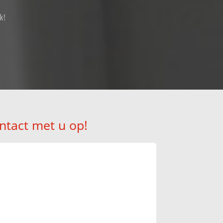
k!
ntact met u op!