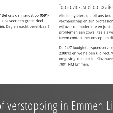
Top advies, snel op locati
? Bel ons dan gerust op
0591-
Alle loodgieters die bij ons be
. Ook voor een gratis
riool
vakmanschap en zijn profession
gen
. Dag en nacht bereikbaar!
wij over de modernste en juist
problemen aan zowel gas als wat
Neem contact met ons op om di
De 24/7 loodgieter spoedservic
238013
en we helpen u direct. W
omgeving, dus ook in: Klazinav
7891 NM Emmen.
of verstopping in Emmen L