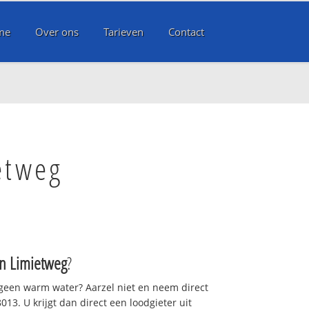
me
Over ons
Tarieven
Contact
etweg
 Limietweg
?
 geen warm water? Aarzel niet en neem direct
13. U krijgt dan direct een loodgieter uit