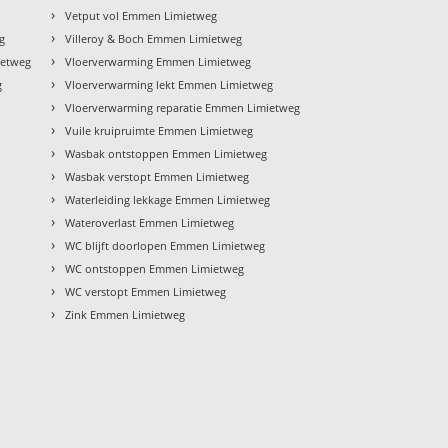
›
Vetput vol Emmen Limietweg
›
g
Villeroy & Boch Emmen Limietweg
›
ietweg
Vloerverwarming Emmen Limietweg
›
g
Vloerverwarming lekt Emmen Limietweg
›
Vloerverwarming reparatie Emmen Limietweg
›
Vuile kruipruimte Emmen Limietweg
›
Wasbak ontstoppen Emmen Limietweg
›
Wasbak verstopt Emmen Limietweg
›
Waterleiding lekkage Emmen Limietweg
›
Wateroverlast Emmen Limietweg
›
WC blijft doorlopen Emmen Limietweg
›
WC ontstoppen Emmen Limietweg
›
WC verstopt Emmen Limietweg
›
Zink Emmen Limietweg