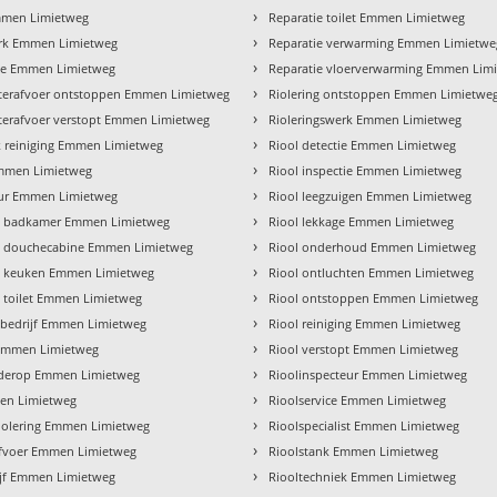
›
men Limietweg
Reparatie toilet Emmen Limietweg
›
rk Emmen Limietweg
Reparatie verwarming Emmen Limietwe
›
e Emmen Limietweg
Reparatie vloerverwarming Emmen Lim
›
erafvoer ontstoppen Emmen Limietweg
Riolering ontstoppen Emmen Limietwe
›
erafvoer verstopt Emmen Limietweg
Rioleringswerk Emmen Limietweg
›
 reiniging Emmen Limietweg
Riool detectie Emmen Limietweg
›
mmen Limietweg
Riool inspectie Emmen Limietweg
›
teur Emmen Limietweg
Riool leegzuigen Emmen Limietweg
›
tie badkamer Emmen Limietweg
Riool lekkage Emmen Limietweg
›
tie douchecabine Emmen Limietweg
Riool onderhoud Emmen Limietweg
›
tie keuken Emmen Limietweg
Riool ontluchten Emmen Limietweg
›
ie toilet Emmen Limietweg
Riool ontstoppen Emmen Limietweg
›
iebedrijf Emmen Limietweg
Riool reiniging Emmen Limietweg
›
 Emmen Limietweg
Riool verstopt Emmen Limietweg
›
lderop Emmen Limietweg
Rioolinspecteur Emmen Limietweg
›
en Limietweg
Rioolservice Emmen Limietweg
›
riolering Emmen Limietweg
Rioolspecialist Emmen Limietweg
›
fvoer Emmen Limietweg
Rioolstank Emmen Limietweg
›
ijf Emmen Limietweg
Riooltechniek Emmen Limietweg