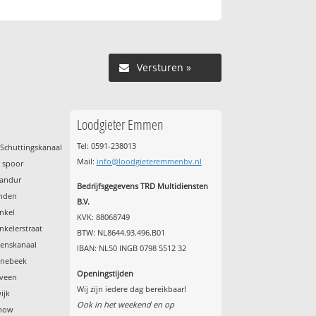
Versturen »
Loodgieter Emmen
Tel: 0591-238013
Schuttingskanaal
Mail:
info@loodgieteremmenbv.nl
t spoor
Sandur
Bedrijfsgegevens TRD Multidiensten
anden
B.V.
nkel
KVK: 88068749
kelerstraat
BTW: NL8644.93.496.B01
tenskanaal
IBAN: NL50 INGB 0798 5512 32
onebeek
Openingstijden
lveen
Wij zijn iedere dag bereikbaar!
ijk
Ook in het weekend en op
enow