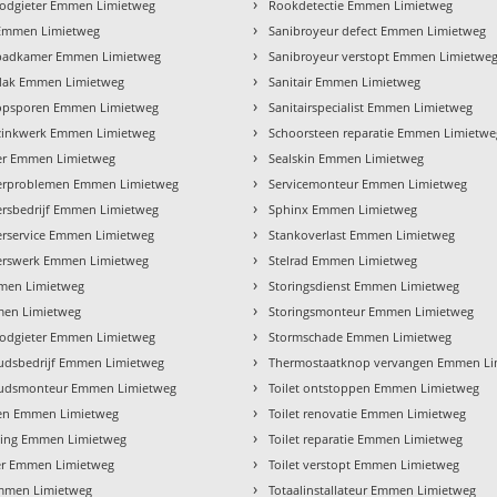
›
oodgieter Emmen Limietweg
Rookdetectie Emmen Limietweg
›
Emmen Limietweg
Sanibroyeur defect Emmen Limietweg
›
badkamer Emmen Limietweg
Sanibroyeur verstopt Emmen Limietwe
›
dak Emmen Limietweg
Sanitair Emmen Limietweg
›
opsporen Emmen Limietweg
Sanitairspecialist Emmen Limietweg
›
zinkwerk Emmen Limietweg
Schoorsteen reparatie Emmen Limietwe
›
er Emmen Limietweg
Sealskin Emmen Limietweg
›
erproblemen Emmen Limietweg
Servicemonteur Emmen Limietweg
›
ersbedrijf Emmen Limietweg
Sphinx Emmen Limietweg
›
erservice Emmen Limietweg
Stankoverlast Emmen Limietweg
›
erswerk Emmen Limietweg
Stelrad Emmen Limietweg
›
men Limietweg
Storingsdienst Emmen Limietweg
›
men Limietweg
Storingsmonteur Emmen Limietweg
›
loodgieter Emmen Limietweg
Stormschade Emmen Limietweg
›
dsbedrijf Emmen Limietweg
Thermostaatknop vervangen Emmen Li
›
udsmonteur Emmen Limietweg
Toilet ontstoppen Emmen Limietweg
›
en Emmen Limietweg
Toilet renovatie Emmen Limietweg
›
ing Emmen Limietweg
Toilet reparatie Emmen Limietweg
›
der Emmen Limietweg
Toilet verstopt Emmen Limietweg
›
Emmen Limietweg
Totaalinstallateur Emmen Limietweg