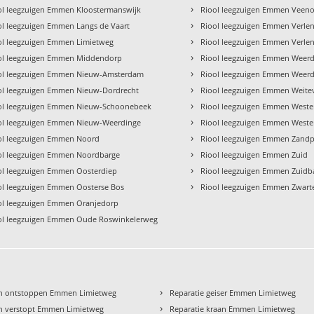
›
ol leegzuigen Emmen Kloostermanswijk
Riool leegzuigen Emmen Veen
›
ol leegzuigen Emmen Langs de Vaart
Riool leegzuigen Emmen Verle
›
ol leegzuigen Emmen Limietweg
Riool leegzuigen Emmen Verle
›
ol leegzuigen Emmen Middendorp
Riool leegzuigen Emmen Weer
›
ol leegzuigen Emmen Nieuw-Amsterdam
Riool leegzuigen Emmen Weerd
›
ol leegzuigen Emmen Nieuw-Dordrecht
Riool leegzuigen Emmen Weite
›
ol leegzuigen Emmen Nieuw-Schoonebeek
Riool leegzuigen Emmen West
›
ol leegzuigen Emmen Nieuw-Weerdinge
Riool leegzuigen Emmen Weste
›
ol leegzuigen Emmen Noord
Riool leegzuigen Emmen Zandp
›
ol leegzuigen Emmen Noordbarge
Riool leegzuigen Emmen Zuid
›
ol leegzuigen Emmen Oosterdiep
Riool leegzuigen Emmen Zuidb
›
ol leegzuigen Emmen Oosterse Bos
Riool leegzuigen Emmen Zwar
ol leegzuigen Emmen Oranjedorp
ol leegzuigen Emmen Oude Roswinkelerweg
›
n ontstoppen Emmen Limietweg
Reparatie geiser Emmen Limietweg
›
n verstopt Emmen Limietweg
Reparatie kraan Emmen Limietweg