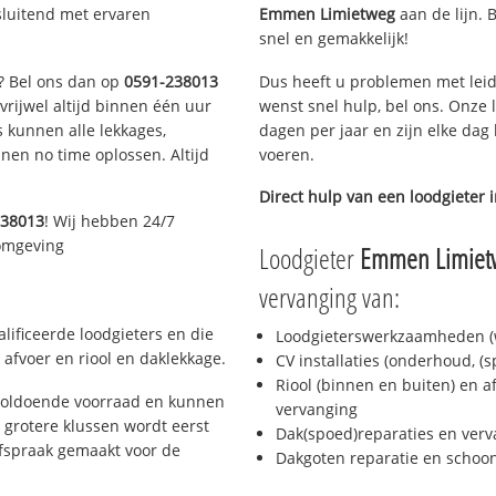
sluitend met ervaren
Emmen Limietweg
aan de lijn. B
snel en gemakkelijk!
n? Bel ons dan op
0591-238013
Dus heeft u problemen met leid
 vrijwel altijd binnen één uur
wenst snel hulp, bel ons. Onze 
 kunnen alle lekkages,
dagen per jaar en zijn elke dag 
en no time oplossen. Altijd
voeren.
Direct hulp van een loodgieter 
238013
! Wij hebben 24/7
 omgeving
Loodgieter
Emmen Limiet
vervanging van:
ificeerde loodgieters en die
Loodgieterswerkzaamheden (w
afvoer en riool en daklekkage.
CV installaties (onderhoud, (
Riool (binnen en buiten) en a
voldoende voorraad en kunnen
vervanging
 grotere klussen wordt eerst
Dak(spoed)reparaties en verv
afspraak gemaakt voor de
Dakgoten reparatie en scho