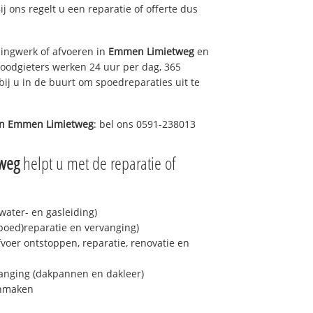
ij ons regelt u een reparatie of offerte dus
ingwerk of afvoeren in
Emmen Limietweg
en
loodgieters werken 24 uur per dag, 365
bij u in de buurt om spoedreparaties uit te
in
Emmen Limietweg
: bel ons 0591-238013
weg
helpt u met de reparatie of
ater- en gasleiding)
spoed)reparatie en vervanging)
fvoer ontstoppen, reparatie, renovatie en
anging (dakpannen en dakleer)
onmaken