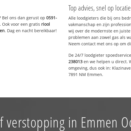
Top advies, snel op locati
? Bel ons dan gerust op
0591-
Alle loodgieters die bij ons be
. Ook voor een gratis
riool
vakmanschap en zijn profession
gen
. Dag en nacht bereikbaar!
wij over de modernste en juist
problemen aan zowel gas als wat
Neem contact met ons op om di
De 24/7 loodgieter spoedservic
238013
en we helpen u direct. W
omgeving, dus ook in: Klazinav
7891 NM Emmen.
f verstopping in Emmen O