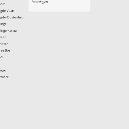
feestdagen
oord
ngde Vaart
ngde-Oosterdiep
dinge
ingerkanaal
veen
enesch
rse Bos
ol
arge
temeer