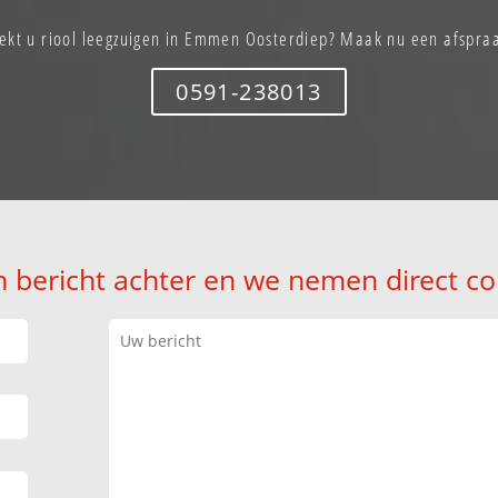
ekt u riool leegzuigen in Emmen Oosterdiep? Maak nu een afspra
0591-238013
n bericht achter en we nemen direct co