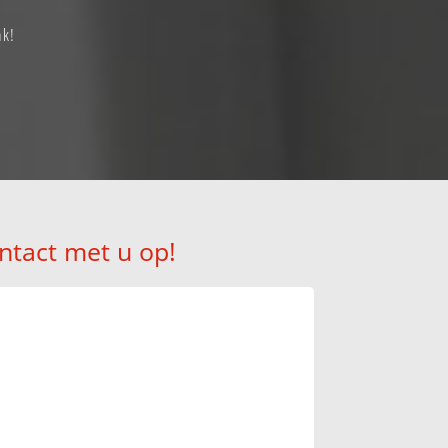
ak!
ntact met u op!