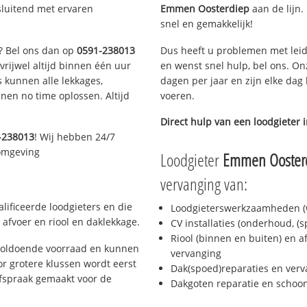
sluitend met ervaren
Emmen Oosterdiep
aan de lijn. 
snel en gemakkelijk!
n? Bel ons dan op
0591-238013
Dus heeft u problemen met leid
 vrijwel altijd binnen één uur
en wenst snel hulp, bel ons. On
 kunnen alle lekkages,
dagen per jaar en zijn elke dag 
en no time oplossen. Altijd
voeren.
Direct hulp van een loodgieter 
-238013
! Wij hebben 24/7
 omgeving
Loodgieter
Emmen Ooster
vervanging van:
ificeerde loodgieters en die
Loodgieterswerkzaamheden (w
afvoer en riool en daklekkage.
CV installaties (onderhoud, (
Riool (binnen en buiten) en a
voldoende voorraad en kunnen
vervanging
r grotere klussen wordt eerst
Dak(spoed)reparaties en verv
afspraak gemaakt voor de
Dakgoten reparatie en scho