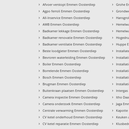
›
›
Afvoer verstopt Emmen Oosterdiep
Grohe E
›
›
Agpo ferroli Emmen Oosterdiep
Grondwe
›
›
All-Inservice Emmen Oosterdiep
Hansgro
›
›
AWB Emmen Oosterdiep
Hemelwa
›
›
Badkamer lekkage Emmen Oosterdiep
Hemelwa
›
›
Badkamer renovatie Emmen Oosterdiep
Hogedru
›
›
Badkamer ventilatie Emmen Oosterdiep
Huppe E
›
›
Beste loodgieter Emmen Oosterdiep
Installa
›
›
Bevroren waterleiding Emmen Oosterdiep
Install
›
›
Boiler Emmen Oosterdiep
Install
›
›
Borrelende Emmen Oosterdiep
Installa
›
›
Bosch Emmen Oosterdiep
Installa
›
›
Brugman Emmen Oosterdiep
Installa
›
›
Buitenkraan plaatsen Emmen Oosterdiep
Interga
›
›
Camera inspectie Emmen Oosterdiep
Itho Da
›
›
Camera onderzoek Emmen Oosterdiep
Jaga Em
›
›
Centrale verwarming Emmen Oosterdiep
Kapotte
›
›
CV ketel onderhoud Emmen Oosterdiep
Keuken 
›
›
CV ketel reparatie Emmen Oosterdiep
Klusbed