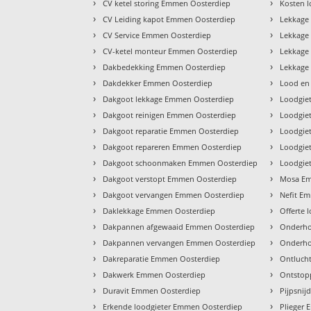
›
›
CV ketel storing Emmen Oosterdiep
Kosten 
›
›
CV Leiding kapot Emmen Oosterdiep
Lekkage
›
›
CV Service Emmen Oosterdiep
Lekkage
›
›
CV-ketel monteur Emmen Oosterdiep
Lekkage
›
›
Dakbedekking Emmen Oosterdiep
Lekkage
›
›
Dakdekker Emmen Oosterdiep
Lood en
›
›
Dakgoot lekkage Emmen Oosterdiep
Loodgie
›
›
Dakgoot reinigen Emmen Oosterdiep
Loodgie
›
›
Dakgoot reparatie Emmen Oosterdiep
Loodgie
›
›
Dakgoot repareren Emmen Oosterdiep
Loodgie
›
›
Dakgoot schoonmaken Emmen Oosterdiep
Loodgie
›
›
Dakgoot verstopt Emmen Oosterdiep
Mosa Em
›
›
Dakgoot vervangen Emmen Oosterdiep
Nefit E
›
›
Daklekkage Emmen Oosterdiep
Offerte 
›
›
Dakpannen afgewaaid Emmen Oosterdiep
Onderho
›
›
Dakpannen vervangen Emmen Oosterdiep
Onderho
›
›
Dakreparatie Emmen Oosterdiep
Ontluch
›
›
Dakwerk Emmen Oosterdiep
Ontstop
›
›
Duravit Emmen Oosterdiep
Pijpsni
›
›
Erkende loodgieter Emmen Oosterdiep
Plieger