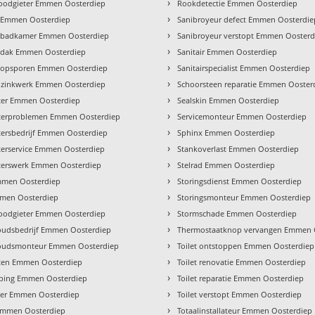
›
loodgieter Emmen Oosterdiep
Rookdetectie Emmen Oosterdiep
›
 Emmen Oosterdiep
Sanibroyeur defect Emmen Oosterdie
›
 badkamer Emmen Oosterdiep
Sanibroyeur verstopt Emmen Oosterd
›
 dak Emmen Oosterdiep
Sanitair Emmen Oosterdiep
›
 opsporen Emmen Oosterdiep
Sanitairspecialist Emmen Oosterdiep
›
 zinkwerk Emmen Oosterdiep
Schoorsteen reparatie Emmen Ooster
›
ter Emmen Oosterdiep
Sealskin Emmen Oosterdiep
›
terproblemen Emmen Oosterdiep
Servicemonteur Emmen Oosterdiep
›
tersbedrijf Emmen Oosterdiep
Sphinx Emmen Oosterdiep
›
terservice Emmen Oosterdiep
Stankoverlast Emmen Oosterdiep
›
terswerk Emmen Oosterdiep
Stelrad Emmen Oosterdiep
›
men Oosterdiep
Storingsdienst Emmen Oosterdiep
›
mmen Oosterdiep
Storingsmonteur Emmen Oosterdiep
›
loodgieter Emmen Oosterdiep
Stormschade Emmen Oosterdiep
›
udsbedrijf Emmen Oosterdiep
Thermostaatknop vervangen Emmen 
›
udsmonteur Emmen Oosterdiep
Toilet ontstoppen Emmen Oosterdiep
›
ten Emmen Oosterdiep
Toilet renovatie Emmen Oosterdiep
›
ping Emmen Oosterdiep
Toilet reparatie Emmen Oosterdiep
›
jder Emmen Oosterdiep
Toilet verstopt Emmen Oosterdiep
›
 Emmen Oosterdiep
Totaalinstallateur Emmen Oosterdiep