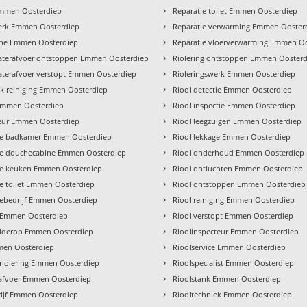
›
mmen Oosterdiep
Reparatie toilet Emmen Oosterdiep
›
rk Emmen Oosterdiep
Reparatie verwarming Emmen Ooster
›
he Emmen Oosterdiep
Reparatie vloerverwarming Emmen O
›
terafvoer ontstoppen Emmen Oosterdiep
Riolering ontstoppen Emmen Ooster
›
terafvoer verstopt Emmen Oosterdiep
Rioleringswerk Emmen Oosterdiep
›
k reiniging Emmen Oosterdiep
Riool detectie Emmen Oosterdiep
›
mmen Oosterdiep
Riool inspectie Emmen Oosterdiep
›
teur Emmen Oosterdiep
Riool leegzuigen Emmen Oosterdiep
›
atie badkamer Emmen Oosterdiep
Riool lekkage Emmen Oosterdiep
›
atie douchecabine Emmen Oosterdiep
Riool onderhoud Emmen Oosterdiep
›
tie keuken Emmen Oosterdiep
Riool ontluchten Emmen Oosterdiep
›
tie toilet Emmen Oosterdiep
Riool ontstoppen Emmen Oosterdiep
›
tiebedrijf Emmen Oosterdiep
Riool reiniging Emmen Oosterdiep
›
s Emmen Oosterdiep
Riool verstopt Emmen Oosterdiep
›
alderop Emmen Oosterdiep
Rioolinspecteur Emmen Oosterdiep
›
men Oosterdiep
Rioolservice Emmen Oosterdiep
›
 riolering Emmen Oosterdiep
Rioolspecialist Emmen Oosterdiep
›
afvoer Emmen Oosterdiep
Rioolstank Emmen Oosterdiep
›
rijf Emmen Oosterdiep
Riooltechniek Emmen Oosterdiep