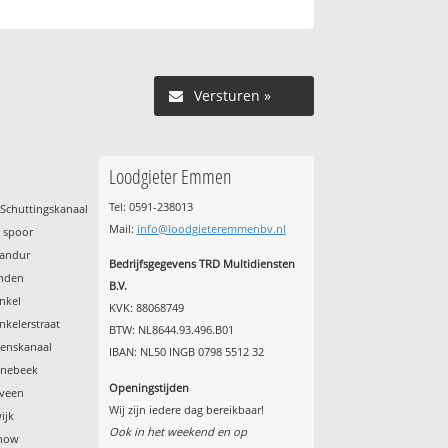
Versturen »
Loodgieter Emmen
Tel: 0591-238013
Schuttingskanaal
Mail:
info@loodgieteremmenbv.nl
t spoor
Sandur
Bedrijfsgegevens TRD Multidiensten
anden
B.V.
nkel
KVK: 88068749
kelerstraat
BTW: NL8644.93.496.B01
tenskanaal
IBAN: NL50 INGB 0798 5512 32
onebeek
Openingstijden
lveen
Wij zijn iedere dag bereikbaar!
ijk
Ook in het weekend en op
enow