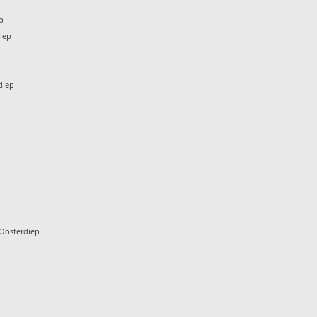
p
iep
diep
Oosterdiep