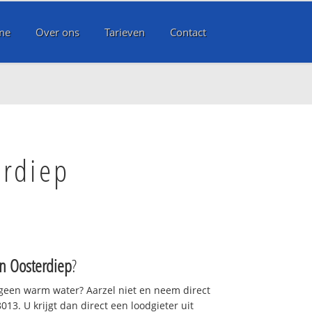
me
Over ons
Tarieven
Contact
erdiep
 Oosterdiep
?
 geen warm water? Aarzel niet en neem direct
13. U krijgt dan direct een loodgieter uit