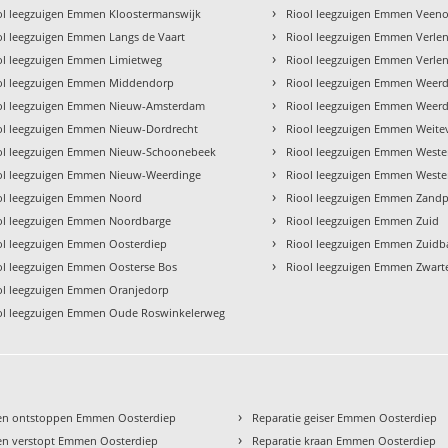
›
ol leegzuigen Emmen Kloostermanswijk
Riool leegzuigen Emmen Veen
›
ol leegzuigen Emmen Langs de Vaart
Riool leegzuigen Emmen Verle
›
ol leegzuigen Emmen Limietweg
Riool leegzuigen Emmen Verle
›
ol leegzuigen Emmen Middendorp
Riool leegzuigen Emmen Weer
›
ol leegzuigen Emmen Nieuw-Amsterdam
Riool leegzuigen Emmen Weerd
›
ol leegzuigen Emmen Nieuw-Dordrecht
Riool leegzuigen Emmen Weite
›
ol leegzuigen Emmen Nieuw-Schoonebeek
Riool leegzuigen Emmen West
›
ol leegzuigen Emmen Nieuw-Weerdinge
Riool leegzuigen Emmen Weste
›
ol leegzuigen Emmen Noord
Riool leegzuigen Emmen Zandp
›
ol leegzuigen Emmen Noordbarge
Riool leegzuigen Emmen Zuid
›
ol leegzuigen Emmen Oosterdiep
Riool leegzuigen Emmen Zuidb
›
ol leegzuigen Emmen Oosterse Bos
Riool leegzuigen Emmen Zwar
ol leegzuigen Emmen Oranjedorp
ol leegzuigen Emmen Oude Roswinkelerweg
›
en ontstoppen Emmen Oosterdiep
Reparatie geiser Emmen Oosterdiep
›
en verstopt Emmen Oosterdiep
Reparatie kraan Emmen Oosterdiep