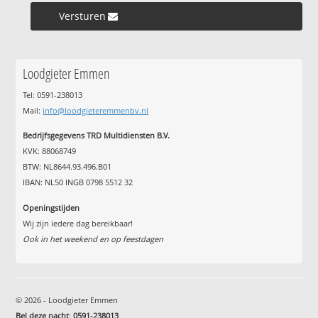
Versturen »
Loodgieter Emmen
Tel: 0591-238013
Mail:
info@loodgieteremmenbv.nl
Bedrijfsgegevens TRD Multidiensten B.V.
KVK: 88068749
BTW: NL8644.93.496.B01
IBAN: NL50 INGB 0798 5512 32
Openingstijden
Wij zijn iedere dag bereikbaar!
Ook in het weekend en op feestdagen
© 2026 - Loodgieter Emmen
Bel deze nacht
:
0591-238013