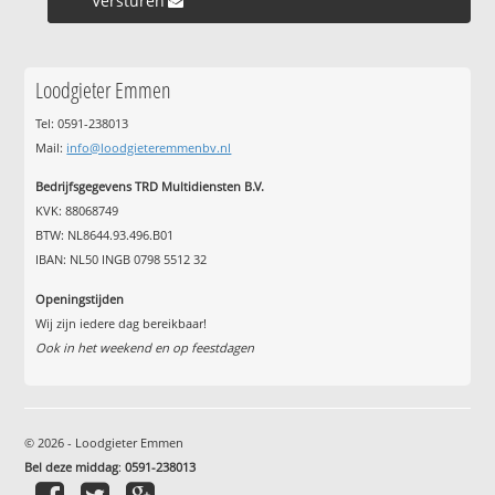
Versturen »
Loodgieter Emmen
Tel: 0591-238013
Mail:
info@loodgieteremmenbv.nl
Bedrijfsgegevens TRD Multidiensten B.V.
KVK: 88068749
BTW: NL8644.93.496.B01
IBAN: NL50 INGB 0798 5512 32
Openingstijden
Wij zijn iedere dag bereikbaar!
Ook in het weekend en op feestdagen
© 2026 - Loodgieter Emmen
Bel deze middag
:
0591-238013