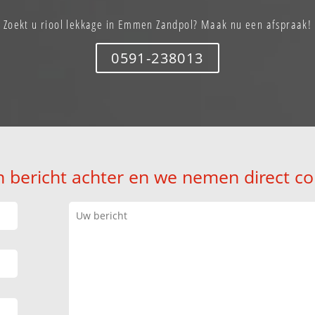
Zoekt u riool lekkage in Emmen Zandpol? Maak nu een afspraak!
0591-238013
n bericht achter en we nemen direct co