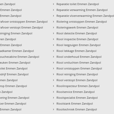
›
en Zandpol
Reparatie toilet Emmen Zandpol
›
 Emmen Zandpol
Reparatie verwarming Emmen Zandpol
›
 Emmen Zandpol
Reparatie vloerverwarming Emmen Zandpo
›
rafvoer ontstoppen Emmen Zandpol
Riolering ontstoppen Emmen Zandpol
›
afvoer verstopt Emmen Zandpol
Rioleringswerk Emmen Zandpol
›
einiging Emmen Zandpol
Riool detectie Emmen Zandpol
›
en Zandpol
Riool inspectie Emmen Zandpol
›
ur Emmen Zandpol
Riool leegzuigen Emmen Zandpol
›
e badkamer Emmen Zandpol
Riool lekkage Emmen Zandpol
›
e douchecabine Emmen Zandpol
Riool onderhoud Emmen Zandpol
›
e keuken Emmen Zandpol
Riool ontluchten Emmen Zandpol
›
 toilet Emmen Zandpol
Riool ontstoppen Emmen Zandpol
›
bedrijf Emmen Zandpol
Riool reiniging Emmen Zandpol
›
mmen Zandpol
Riool verstopt Emmen Zandpol
›
erop Emmen Zandpol
Rioolinspecteur Emmen Zandpol
›
n Zandpol
Rioolservice Emmen Zandpol
›
olering Emmen Zandpol
Rioolspecialist Emmen Zandpol
›
voer Emmen Zandpol
Rioolstank Emmen Zandpol
›
f Emmen Zandpol
Riooltechniek Emmen Zandpol