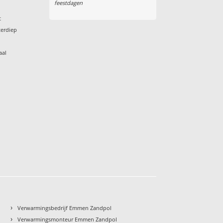
feestdagen
t
terdiep
aal
›
Verwarmingsbedrijf Emmen Zandpol
›
Verwarmingsmonteur Emmen Zandpol