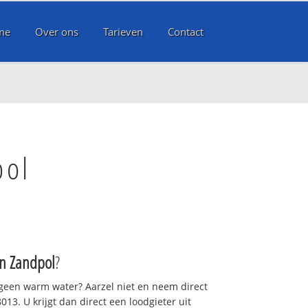
me
Over ons
Tarieven
Contact
pol
 Zandpol
?
 geen warm water? Aarzel niet en neem direct
13. U krijgt dan direct een loodgieter uit