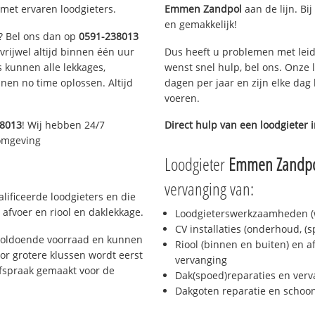
met ervaren loodgieters.
Emmen Zandpol
aan de lijn. Bij
en gemakkelijk!
n? Bel ons dan op
0591-238013
 vrijwel altijd binnen één uur
Dus heeft u problemen met leid
 kunnen alle lekkages,
wenst snel hulp, bel ons. Onze 
en no time oplossen. Altijd
dagen per jaar en zijn elke dag 
voeren.
38013
! Wij hebben 24/7
Direct hulp van een loodgieter 
 omgeving
Loodgieter
Emmen Zandp
vervanging van:
ificeerde loodgieters en die
afvoer en riool en daklekkage.
Loodgieterswerkzaamheden (w
CV installaties (onderhoud, (
voldoende voorraad en kunnen
Riool (binnen en buiten) en a
or grotere klussen wordt eerst
vervanging
afspraak gemaakt voor de
Dak(spoed)reparaties en verv
Dakgoten reparatie en scho