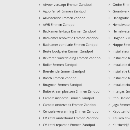
›
›
Afvoer verstopt Emmen Zandpol
Grohe Emm
›
›
Agpo ferroli Emmen Zandpol
Grondwerk
›
›
All-Inservice Emmen Zandpol
Hansgrohe
›
›
AWB Emmen Zandpol
Hemelwate
›
›
Badkamer lekkage Emmen Zandpol
Hemelwater
›
›
Badkamer renovatie Emmen Zandpol
Hogedruk r
›
›
Badkamer ventilatie Emmen Zandpol
Huppe Emm
›
›
Beste loodgieter Emmen Zandpol
Installate
›
›
Bevroren waterleiding Emmen Zandpol
Installati
›
›
Boiler Emmen Zandpol
Installati
›
›
Borrelende Emmen Zandpol
Installati
›
›
Bosch Emmen Zandpol
Installatie
›
›
Brugman Emmen Zandpol
Installatie
›
›
Buitenkraan plaatsen Emmen Zandpol
Intergas E
›
›
Camera inspectie Emmen Zandpol
Itho Daald
›
›
Camera onderzoek Emmen Zandpol
Jaga Emme
›
›
Centrale verwarming Emmen Zandpol
Kapotte ri
›
›
CV ketel onderhoud Emmen Zandpol
Keuken af
›
›
CV ketel reparatie Emmen Zandpol
Klusbedrij