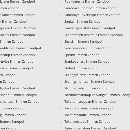
›
dgieter Emmen Zandpol
Rookdetectie Emmen Zandpol
›
mmen Zandpol
Sanibroyeur defect Emmen Zandpol
›
adkamer Emmen Zandpol
Sanibroyeur verstopt Emmen Zandpol
›
ak Emmen Zandpol
Sanitair Emmen Zandpol
›
psporen Emmen Zandpol
Sanitairspecialist Emmen Zandpol
›
inkwerk Emmen Zandpol
Schoorsteen reparatie Emmen Zandpol
›
r Emmen Zandpol
Sealskin Emmen Zandpol
›
rproblemen Emmen Zandpol
Servicemonteur Emmen Zandpol
›
sbedrijf Emmen Zandpol
Sphinx Emmen Zandpol
›
service Emmen Zandpol
Stankoverlast Emmen Zandpol
›
rswerk Emmen Zandpol
Stelrad Emmen Zandpol
›
n Zandpol
Storingsdienst Emmen Zandpol
›
n Zandpol
Storingsmonteur Emmen Zandpol
›
odgieter Emmen Zandpol
Stormschade Emmen Zandpol
›
sbedrijf Emmen Zandpol
Thermostaatknop vervangen Emmen Zandp
›
smonteur Emmen Zandpol
Toilet ontstoppen Emmen Zandpol
›
n Emmen Zandpol
Toilet renovatie Emmen Zandpol
›
ng Emmen Zandpol
Toilet reparatie Emmen Zandpol
›
r Emmen Zandpol
Toilet verstopt Emmen Zandpol
›
men Zandpol
Totaalinstallateur Emmen Zandpol