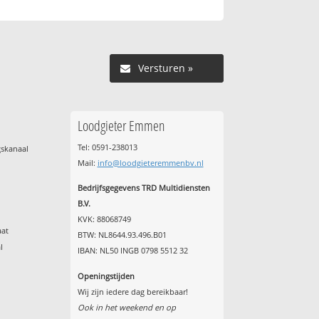
Versturen »
Loodgieter Emmen
Tel: 0591-238013
gskanaal
Mail:
info@loodgieteremmenbv.nl
Bedrijfsgegevens TRD Multidiensten
B.V.
KVK: 88068749
aat
BTW: NL8644.93.496.B01
l
IBAN: NL50 INGB 0798 5512 32
Openingstijden
Wij zijn iedere dag bereikbaar!
Ook in het weekend en op