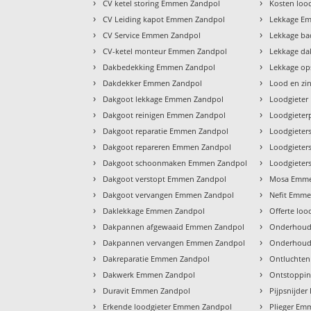
›
›
CV ketel storing Emmen Zandpol
Kosten loo
›
›
CV Leiding kapot Emmen Zandpol
Lekkage E
›
›
CV Service Emmen Zandpol
Lekkage b
›
›
CV-ketel monteur Emmen Zandpol
Lekkage d
›
›
Dakbedekking Emmen Zandpol
Lekkage o
›
›
Dakdekker Emmen Zandpol
Lood en z
›
›
Dakgoot lekkage Emmen Zandpol
Loodgiete
›
›
Dakgoot reinigen Emmen Zandpol
Loodgiete
›
›
Dakgoot reparatie Emmen Zandpol
Loodgieter
›
›
Dakgoot repareren Emmen Zandpol
Loodgieter
›
›
Dakgoot schoonmaken Emmen Zandpol
Loodgiete
›
›
Dakgoot verstopt Emmen Zandpol
Mosa Emme
›
›
Dakgoot vervangen Emmen Zandpol
Nefit Emme
›
›
Daklekkage Emmen Zandpol
Offerte lo
›
›
Dakpannen afgewaaid Emmen Zandpol
Onderhoud
›
›
Dakpannen vervangen Emmen Zandpol
Onderhoud
›
›
Dakreparatie Emmen Zandpol
Ontluchte
›
›
Dakwerk Emmen Zandpol
Ontstoppi
›
›
Duravit Emmen Zandpol
Pijpsnijde
›
›
Erkende loodgieter Emmen Zandpol
Plieger Em