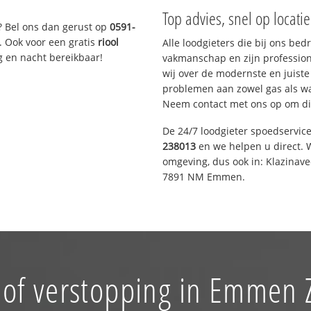
Top advies, snel op locati
? Bel ons dan gerust op
0591-
. Ook voor een gratis
riool
Alle loodgieters die bij ons be
g en nacht bereikbaar!
vakmanschap en zijn profession
wij over de modernste en juist
problemen aan zowel gas als wat
Neem contact met ons op om di
De 24/7 loodgieter spoedservic
238013
en we helpen u direct. W
omgeving, dus ook in: Klazinav
7891 NM Emmen.
 of verstopping in Emmen 