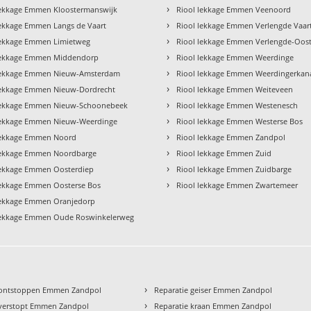
›
lekkage Emmen Kloostermanswijk
Riool lekkage Emmen Veenoord
›
lekkage Emmen Langs de Vaart
Riool lekkage Emmen Verlengde Vaar
›
lekkage Emmen Limietweg
Riool lekkage Emmen Verlengde-Oos
›
lekkage Emmen Middendorp
Riool lekkage Emmen Weerdinge
›
lekkage Emmen Nieuw-Amsterdam
Riool lekkage Emmen Weerdingerkan
›
lekkage Emmen Nieuw-Dordrecht
Riool lekkage Emmen Weiteveen
›
lekkage Emmen Nieuw-Schoonebeek
Riool lekkage Emmen Westenesch
›
lekkage Emmen Nieuw-Weerdinge
Riool lekkage Emmen Westerse Bos
›
lekkage Emmen Noord
Riool lekkage Emmen Zandpol
›
lekkage Emmen Noordbarge
Riool lekkage Emmen Zuid
›
lekkage Emmen Oosterdiep
Riool lekkage Emmen Zuidbarge
›
lekkage Emmen Oosterse Bos
Riool lekkage Emmen Zwartemeer
lekkage Emmen Oranjedorp
lekkage Emmen Oude Roswinkelerweg
›
 ontstoppen Emmen Zandpol
Reparatie geiser Emmen Zandpol
›
verstopt Emmen Zandpol
Reparatie kraan Emmen Zandpol