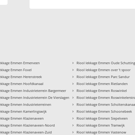
›
lekkage Emmen Ermerveen
Riool lekkage Emmen Oude Schuttin
›
lekkage Emmen Foxel
Riool lekkage Emmen over 't spoor
›
lekkage Emmen Herenstreek
Riool lekkage Emmen Parc Sandur
›
lekkage Emmen Hoofdkanaal
Riool lekkage Emmen Rietlanden
›
lekkage Emmen Industrieterrein Bargermeer
Riool lekkage Emmen Roswinkel
›
lekkage Emmen Industrieterrein De Vierslagen
Riool lekkage Emmen Roswinkelerstr
›
lekkage Emmen Industrieterreinen
Riool lekkage Emmen Scholtenskanaa
›
lekkage Emmen Kamerlingswijk
Riool lekkage Emmen Schoonebeek
›
lekkage Emmen Klazienaveen
Riool lekkage Emmen Siepelveen
›
lekkage Emmen Klazienaveen-Noord
Riool lekkage Emmen Tramwijk
›
lekkage Emmen Klazienaveen-Zuid
Riool lekkage Emmen Vastenow