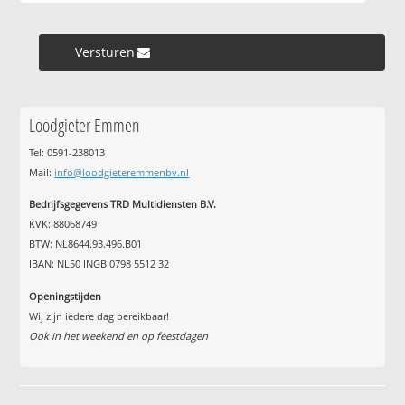
Versturen »
Loodgieter Emmen
Tel: 0591-238013
Mail:
info@loodgieteremmenbv.nl
Bedrijfsgegevens TRD Multidiensten B.V.
KVK: 88068749
BTW: NL8644.93.496.B01
IBAN: NL50 INGB 0798 5512 32
Openingstijden
Wij zijn iedere dag bereikbaar!
Ook in het weekend en op feestdagen