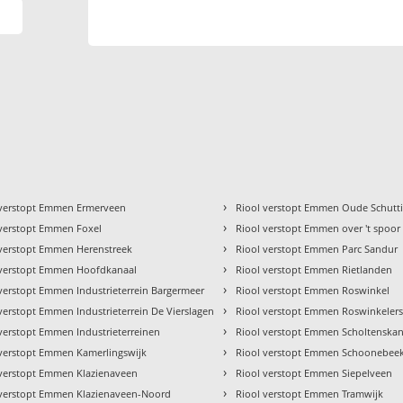
›
 verstopt Emmen Ermerveen
Riool verstopt Emmen Oude Schutt
›
 verstopt Emmen Foxel
Riool verstopt Emmen over 't spoor
›
 verstopt Emmen Herenstreek
Riool verstopt Emmen Parc Sandur
›
 verstopt Emmen Hoofdkanaal
Riool verstopt Emmen Rietlanden
›
verstopt Emmen Industrieterrein Bargermeer
Riool verstopt Emmen Roswinkel
›
verstopt Emmen Industrieterrein De Vierslagen
Riool verstopt Emmen Roswinkelers
›
verstopt Emmen Industrieterreinen
Riool verstopt Emmen Scholtenskan
›
 verstopt Emmen Kamerlingswijk
Riool verstopt Emmen Schoonebee
›
 verstopt Emmen Klazienaveen
Riool verstopt Emmen Siepelveen
›
 verstopt Emmen Klazienaveen-Noord
Riool verstopt Emmen Tramwijk