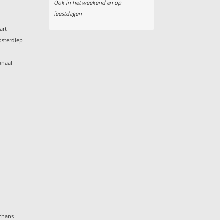
Ook in het weekend en op
feestdagen
art
osterdiep
anaal
s
chans