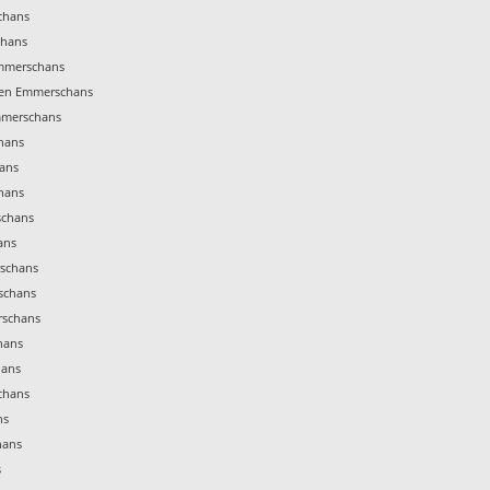
chans
chans
mmerschans
men Emmerschans
mmerschans
hans
ans
hans
schans
ans
schans
schans
rschans
hans
hans
chans
ns
hans
s