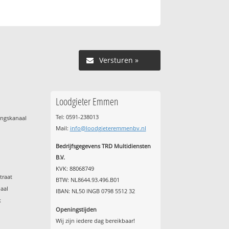
Versturen »
Loodgieter Emmen
Tel: 0591-238013
ingskanaal
Mail:
info@loodgieteremmenbv.nl
Bedrijfsgegevens TRD Multidiensten
B.V.
KVK: 88068749
traat
BTW: NL8644.93.496.B01
aal
IBAN: NL50 INGB 0798 5512 32
k
Openingstijden
Wij zijn iedere dag bereikbaar!