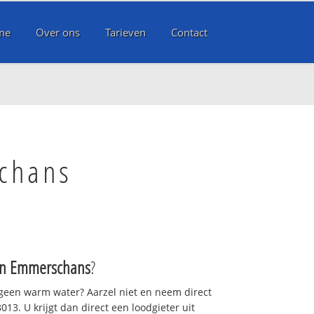
me
Over ons
Tarieven
Contact
chans
 Emmerschans
?
 geen warm water? Aarzel niet en neem direct
13. U krijgt dan direct een loodgieter uit