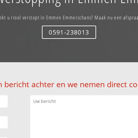
ekt u riool verstopt in Emmen Emmerschans? Maak nu een afspra
0591-238013
n bericht achter en we nemen direct co