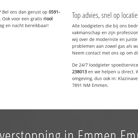
? Bel ons dan gerust op
0591-
Top advies, snel op locati
. Ook voor een gratis
riool
Dag en nacht bereikbaar!
Alle loodgieters die bij ons be
vakmanschap en zijn profession
wij over de modernste en juist
problemen aan zowel gas als wat
Neem contact met ons op om di
De 24/7 loodgieter spoedservic
238013
en we helpen u direct. W
omgeving, dus ook in: Klazinav
7891 NM Emmen.
 verstopping in Emmen E