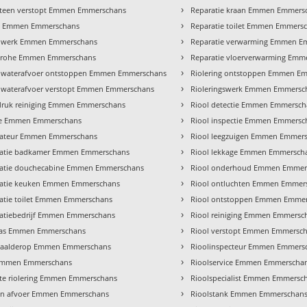
›
teen verstopt Emmen Emmerschans
Reparatie kraan Emmen Emmers
›
e Emmen Emmerschans
Reparatie toilet Emmen Emmers
›
dwerk Emmen Emmerschans
Reparatie verwarming Emmen E
›
grohe Emmen Emmerschans
Reparatie vloerverwarming Em
›
waterafvoer ontstoppen Emmen Emmerschans
Riolering ontstoppen Emmen E
›
waterafvoer verstopt Emmen Emmerschans
Rioleringswerk Emmen Emmersc
›
ruk reiniging Emmen Emmerschans
Riool detectie Emmen Emmersch
›
e Emmen Emmerschans
Riool inspectie Emmen Emmersc
›
llateur Emmen Emmerschans
Riool leegzuigen Emmen Emmer
›
llatie badkamer Emmen Emmerschans
Riool lekkage Emmen Emmersch
›
llatie douchecabine Emmen Emmerschans
Riool onderhoud Emmen Emmer
›
llatie keuken Emmen Emmerschans
Riool ontluchten Emmen Emmer
›
llatie toilet Emmen Emmerschans
Riool ontstoppen Emmen Emme
›
llatiebedrijf Emmen Emmerschans
Riool reiniging Emmen Emmersc
›
gas Emmen Emmerschans
Riool verstopt Emmen Emmersc
›
Daalderop Emmen Emmerschans
Rioolinspecteur Emmen Emmers
›
Emmen Emmerschans
Rioolservice Emmen Emmerscha
›
te riolering Emmen Emmerschans
Rioolspecialist Emmen Emmersc
›
n afvoer Emmen Emmerschans
Rioolstank Emmen Emmerschan