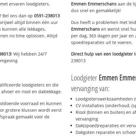
met ervaren loodgieters.
Emmen Emmerschans
aan de lij
dus snel en gemakkelijk!
n? Bel ons dan op
0591-238013
 vrijwel altijd binnen één uur
Dus heeft u problemen met leid
 kunnen alle lekkages,
Emmerschans
en wenst snel hul
en no time oplossen. Altijd
per dag, 365 dagen per jaar en z
spoedreparaties uit te voeren.
38013
! Wij hebben 24/7
Direct hulp van een loodgieter 
 omgeving
238013
Loodgieter
Emmen Emmer
ificeerde loodgieters en die
vervanging van:
afvoer en riool en daklekkage.
Loodgieterswerkzaamheden (w
voldoende voorraad en kunnen
CV installaties (onderhoud, (
or grotere klussen wordt eerst
Riool (binnen en buiten) en a
afspraak gemaakt voor de
vervanging
Dak(spoed)reparaties en verv
Dakgoten reparatie en scho