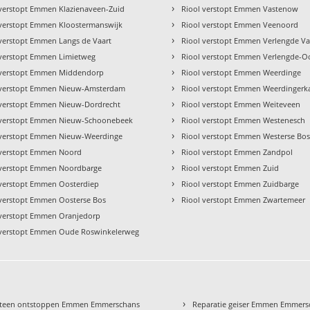
›
 verstopt Emmen Klazienaveen-Zuid
Riool verstopt Emmen Vastenow
›
 verstopt Emmen Kloostermanswijk
Riool verstopt Emmen Veenoord
›
 verstopt Emmen Langs de Vaart
Riool verstopt Emmen Verlengde Va
›
 verstopt Emmen Limietweg
Riool verstopt Emmen Verlengde-O
›
 verstopt Emmen Middendorp
Riool verstopt Emmen Weerdinge
›
 verstopt Emmen Nieuw-Amsterdam
Riool verstopt Emmen Weerdingerk
›
 verstopt Emmen Nieuw-Dordrecht
Riool verstopt Emmen Weiteveen
›
 verstopt Emmen Nieuw-Schoonebeek
Riool verstopt Emmen Westenesch
›
 verstopt Emmen Nieuw-Weerdinge
Riool verstopt Emmen Westerse Bo
›
 verstopt Emmen Noord
Riool verstopt Emmen Zandpol
›
 verstopt Emmen Noordbarge
Riool verstopt Emmen Zuid
›
 verstopt Emmen Oosterdiep
Riool verstopt Emmen Zuidbarge
›
 verstopt Emmen Oosterse Bos
Riool verstopt Emmen Zwartemeer
 verstopt Emmen Oranjedorp
 verstopt Emmen Oude Roswinkelerweg
›
teen ontstoppen Emmen Emmerschans
Reparatie geiser Emmen Emmers