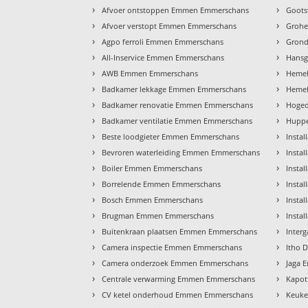
›
›
Afvoer ontstoppen Emmen Emmerschans
Goots
›
›
Afvoer verstopt Emmen Emmerschans
Groh
›
›
Agpo ferroli Emmen Emmerschans
Gron
›
›
All-Inservice Emmen Emmerschans
Hans
›
›
AWB Emmen Emmerschans
Hemel
›
›
Badkamer lekkage Emmen Emmerschans
Hemel
›
›
Badkamer renovatie Emmen Emmerschans
Hoged
›
›
Badkamer ventilatie Emmen Emmerschans
Hupp
›
›
Beste loodgieter Emmen Emmerschans
Insta
›
›
Bevroren waterleiding Emmen Emmerschans
Insta
›
›
Boiler Emmen Emmerschans
Insta
›
›
Borrelende Emmen Emmerschans
Insta
›
›
Bosch Emmen Emmerschans
Insta
›
›
Brugman Emmen Emmerschans
Insta
›
›
Buitenkraan plaatsen Emmen Emmerschans
Inter
›
›
Camera inspectie Emmen Emmerschans
Itho 
›
›
Camera onderzoek Emmen Emmerschans
Jaga 
›
›
Centrale verwarming Emmen Emmerschans
Kapot
›
›
CV ketel onderhoud Emmen Emmerschans
Keuke