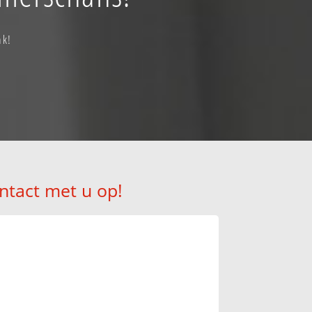
ak!
ntact met u op!