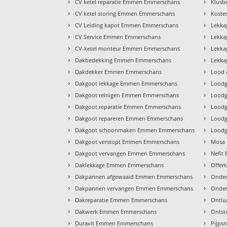
›
›
CV ketel reparatie Emmen Emmerschans
Klusb
›
›
CV ketel storing Emmen Emmerschans
Koste
›
›
CV Leiding kapot Emmen Emmerschans
Lekk
›
›
CV Service Emmen Emmerschans
Lekka
›
›
CV-ketel monteur Emmen Emmerschans
Lekka
›
›
Dakbedekking Emmen Emmerschans
Lekka
›
›
Dakdekker Emmen Emmerschans
Lood 
›
›
Dakgoot lekkage Emmen Emmerschans
Loodg
›
›
Dakgoot reinigen Emmen Emmerschans
Loodg
›
›
Dakgoot reparatie Emmen Emmerschans
Loodg
›
›
Dakgoot repareren Emmen Emmerschans
Loodg
›
›
Dakgoot schoonmaken Emmen Emmerschans
Loodg
›
›
Dakgoot verstopt Emmen Emmerschans
Mosa
›
›
Dakgoot vervangen Emmen Emmerschans
Nefit
›
›
Daklekkage Emmen Emmerschans
Offer
›
›
Dakpannen afgewaaid Emmen Emmerschans
Onder
›
›
Dakpannen vervangen Emmen Emmerschans
Onde
›
›
Dakreparatie Emmen Emmerschans
Ontlu
›
›
Dakwerk Emmen Emmerschans
Ontst
›
›
Duravit Emmen Emmerschans
Pijps