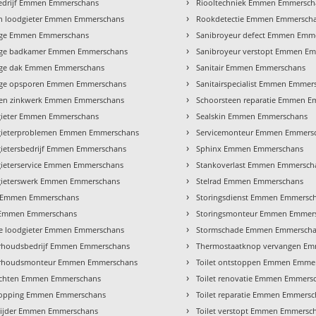
›
edrijf Emmen Emmerschans
Riooltechniek Emmen Emmersch
›
n loodgieter Emmen Emmerschans
Rookdetectie Emmen Emmersch
›
age Emmen Emmerschans
Sanibroyeur defect Emmen Emm
›
ge badkamer Emmen Emmerschans
Sanibroyeur verstopt Emmen E
›
ge dak Emmen Emmerschans
Sanitair Emmen Emmerschans
›
ge opsporen Emmen Emmerschans
Sanitairspecialist Emmen Emmer
›
en zinkwerk Emmen Emmerschans
Schoorsteen reparatie Emmen 
›
ieter Emmen Emmerschans
Sealskin Emmen Emmerschans
›
ieterproblemen Emmen Emmerschans
Servicemonteur Emmen Emmers
›
ietersbedrijf Emmen Emmerschans
Sphinx Emmen Emmerschans
›
ieterservice Emmen Emmerschans
Stankoverlast Emmen Emmersch
›
ieterswerk Emmen Emmerschans
Stelrad Emmen Emmerschans
›
 Emmen Emmerschans
Storingsdienst Emmen Emmersc
›
 Emmen Emmerschans
Storingsmonteur Emmen Emmer
›
te loodgieter Emmen Emmerschans
Stormschade Emmen Emmersch
›
houdsbedrijf Emmen Emmerschans
Thermostaatknop vervangen E
›
rhoudsmonteur Emmen Emmerschans
Toilet ontstoppen Emmen Emme
›
chten Emmen Emmerschans
Toilet renovatie Emmen Emmers
›
opping Emmen Emmerschans
Toilet reparatie Emmen Emmers
›
nijder Emmen Emmerschans
Toilet verstopt Emmen Emmersc