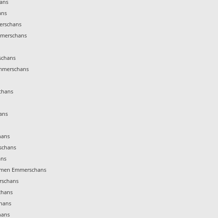
ans
ans
erschans
mmerschans
schans
Emmerschans
chans
ans
hans
schans
ans
mmen Emmerschans
rschans
chans
chans
hans