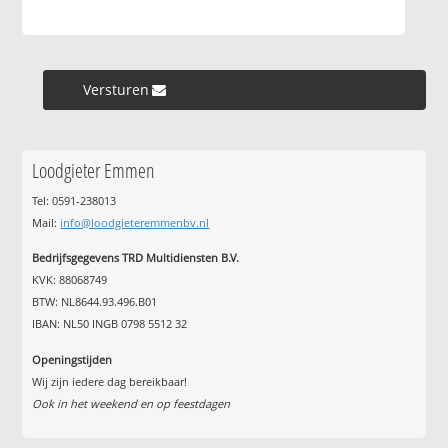
Versturen »
Loodgieter Emmen
Tel: 0591-238013
Mail:
info@loodgieteremmenbv.nl
Bedrijfsgegevens TRD Multidiensten B.V.
KVK: 88068749
BTW: NL8644.93.496.B01
IBAN: NL50 INGB 0798 5512 32
Openingstijden
Wij zijn iedere dag bereikbaar!
Ook in het weekend en op feestdagen