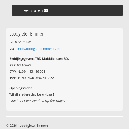
Versturen »
Loodgieter Emmen
Tel: 0591-238013
Mail:
info@loodgieteremmenbv.nl
Bedrijfsgegevens TRD Multidiensten B.V.
KVK: 88068749
BTW: NL8644.93.496.B01
IBAN: NL50 INGB 0798 5512 32
Openingstijden
Wij zijn iedere dag bereikbaar!
Ook in het weekend en op feestdagen
© 2026 - Loodgieter Emmen