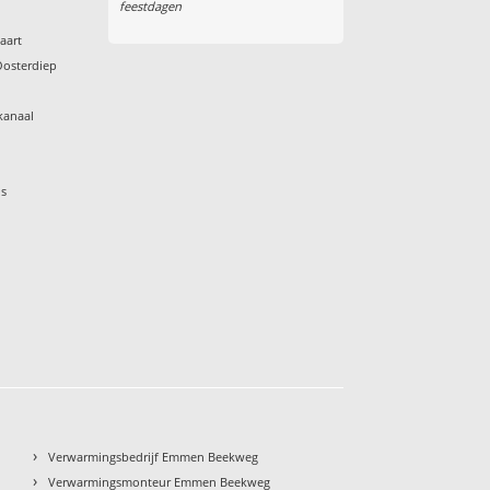
feestdagen
aart
Oosterdiep
kanaal
os
›
Verwarmingsbedrijf Emmen Beekweg
›
Verwarmingsmonteur Emmen Beekweg