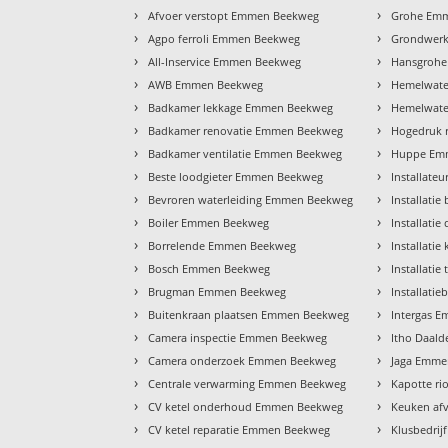
›
›
Afvoer verstopt Emmen Beekweg
Grohe Em
›
›
Agpo ferroli Emmen Beekweg
Grondwer
›
›
All-Inservice Emmen Beekweg
Hansgroh
›
›
AWB Emmen Beekweg
Hemelwate
›
›
Badkamer lekkage Emmen Beekweg
Hemelwate
›
›
Badkamer renovatie Emmen Beekweg
Hogedruk 
›
›
Badkamer ventilatie Emmen Beekweg
Huppe Em
›
›
Beste loodgieter Emmen Beekweg
Installat
›
›
Bevroren waterleiding Emmen Beekweg
Installat
›
›
Boiler Emmen Beekweg
Installat
›
›
Borrelende Emmen Beekweg
Installat
›
›
Bosch Emmen Beekweg
Installati
›
›
Brugman Emmen Beekweg
Installati
›
›
Buitenkraan plaatsen Emmen Beekweg
Intergas 
›
›
Camera inspectie Emmen Beekweg
Itho Daal
›
›
Camera onderzoek Emmen Beekweg
Jaga Emme
›
›
Centrale verwarming Emmen Beekweg
Kapotte r
›
›
CV ketel onderhoud Emmen Beekweg
Keuken af
›
›
CV ketel reparatie Emmen Beekweg
Klusbedri