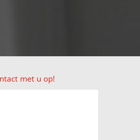
!
ntact met u op!