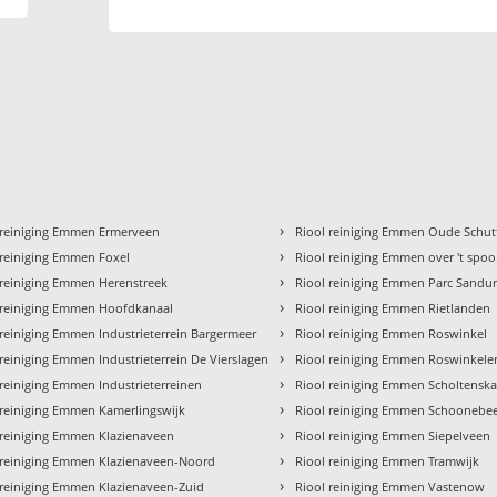
›
 reiniging Emmen Ermerveen
Riool reiniging Emmen Oude Schut
›
 reiniging Emmen Foxel
Riool reiniging Emmen over 't spoo
›
 reiniging Emmen Herenstreek
Riool reiniging Emmen Parc Sandu
›
 reiniging Emmen Hoofdkanaal
Riool reiniging Emmen Rietlanden
›
 reiniging Emmen Industrieterrein Bargermeer
Riool reiniging Emmen Roswinkel
›
 reiniging Emmen Industrieterrein De Vierslagen
Riool reiniging Emmen Roswinkeler
›
 reiniging Emmen Industrieterreinen
Riool reiniging Emmen Scholtensk
›
 reiniging Emmen Kamerlingswijk
Riool reiniging Emmen Schoonebe
›
 reiniging Emmen Klazienaveen
Riool reiniging Emmen Siepelveen
›
 reiniging Emmen Klazienaveen-Noord
Riool reiniging Emmen Tramwijk
›
 reiniging Emmen Klazienaveen-Zuid
Riool reiniging Emmen Vastenow