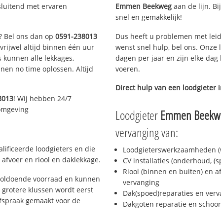
sluitend met ervaren
Emmen Beekweg
aan de lijn. Bi
snel en gemakkelijk!
n? Bel ons dan op
0591-238013
Dus heeft u problemen met leid
 vrijwel altijd binnen één uur
wenst snel hulp, bel ons. Onze 
 kunnen alle lekkages,
dagen per jaar en zijn elke dag 
en no time oplossen. Altijd
voeren.
Direct hulp van een loodgieter 
8013
! Wij hebben 24/7
 omgeving
Loodgieter
Emmen Beekw
vervanging van:
ificeerde loodgieters en die
Loodgieterswerkzaamheden (w
afvoer en riool en daklekkage.
CV installaties (onderhoud, (
Riool (binnen en buiten) en a
voldoende voorraad en kunnen
vervanging
 grotere klussen wordt eerst
Dak(spoed)reparaties en verv
afspraak gemaakt voor de
Dakgoten reparatie en scho