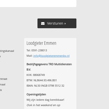
Versturen »
Loodgieter Emmen
Tel: 0591-238013
tingskanaal
Mail:
info@loodgieteremmenbv.nl
r
r
Bedrijfsgegevens TRD Multidiensten
B.V.
KVK: 88068749
straat
BTW: NL8644.93.496.B01
anaal
IBAN: NL50 INGB 0798 5512 32
ek
Openingstijden
Wij zijn iedere dag bereikbaar!
Ook in het weekend en op