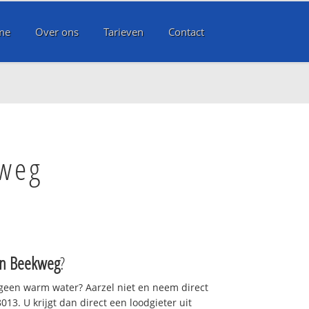
me
Over ons
Tarieven
Contact
kweg
n Beekweg
?
 geen warm water? Aarzel niet en neem direct
13. U krijgt dan direct een loodgieter uit