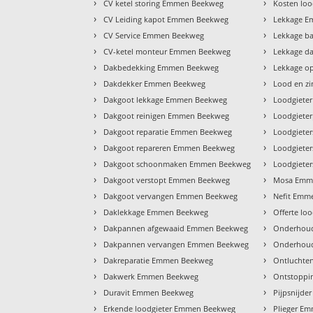
›
›
CV ketel storing Emmen Beekweg
Kosten lo
›
›
CV Leiding kapot Emmen Beekweg
Lekkage 
›
›
CV Service Emmen Beekweg
Lekkage b
›
›
CV-ketel monteur Emmen Beekweg
Lekkage d
›
›
Dakbedekking Emmen Beekweg
Lekkage o
›
›
Dakdekker Emmen Beekweg
Lood en z
›
›
Dakgoot lekkage Emmen Beekweg
Loodgiete
›
›
Dakgoot reinigen Emmen Beekweg
Loodgiete
›
›
Dakgoot reparatie Emmen Beekweg
Loodgiete
›
›
Dakgoot repareren Emmen Beekweg
Loodgiete
›
›
Dakgoot schoonmaken Emmen Beekweg
Loodgiete
›
›
Dakgoot verstopt Emmen Beekweg
Mosa Emm
›
›
Dakgoot vervangen Emmen Beekweg
Nefit Emm
›
›
Daklekkage Emmen Beekweg
Offerte l
›
›
Dakpannen afgewaaid Emmen Beekweg
Onderhoud
›
›
Dakpannen vervangen Emmen Beekweg
Onderhou
›
›
Dakreparatie Emmen Beekweg
Ontluchte
›
›
Dakwerk Emmen Beekweg
Ontstoppi
›
›
Duravit Emmen Beekweg
Pijpsnijd
›
›
Erkende loodgieter Emmen Beekweg
Plieger E