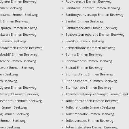
›
odgieter Emmen Beekweg
Rookdetectie Emmen Beekweg
›
Emmen Beekweg
Sanibroyeur defect Emmen Beekweg
›
adkamer Emmen Beekweg
Sanibroyeur verstopt Emmen Beekweg
›
ak Emmen Beekweg
Sanitair Emmen Beekweg
›
psporen Emmen Beekweg
Sanitairspecialist Emmen Beekweg
›
inkwerk Emmen Beekweg
Schoorsteen reparatie Emmen Beekweg
›
r Emmen Beekweg
Sealskin Emmen Beekweg
›
rproblemen Emmen Beekweg
Servicemonteur Emmen Beekweg
›
rsbedrijf Emmen Beekweg
Sphinx Emmen Beekweg
›
rservice Emmen Beekweg
Stankoverlast Emmen Beekweg
›
rswerk Emmen Beekweg
Stelrad Emmen Beekweg
›
en Beekweg
Storingsdienst Emmen Beekweg
›
en Beekweg
Storingsmonteur Emmen Beekweg
›
oodgieter Emmen Beekweg
Stormschade Emmen Beekweg
›
sbedrijf Emmen Beekweg
Thermostaatknop vervangen Emmen Bee
›
dsmonteur Emmen Beekweg
Toilet ontstoppen Emmen Beekweg
›
n Emmen Beekweg
Toilet renovatie Emmen Beekweg
›
ng Emmen Beekweg
Toilet reparatie Emmen Beekweg
›
er Emmen Beekweg
Toilet verstopt Emmen Beekweg
›
mmen Beekweg
Totaalinstallateur Emmen Beekweg