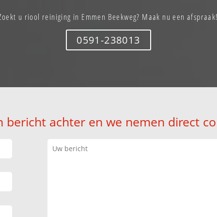
Zoekt u riool reiniging in Emmen Beekweg? Maak nu een afspraak
0591-238013
n bericht achter en we nemen direct co