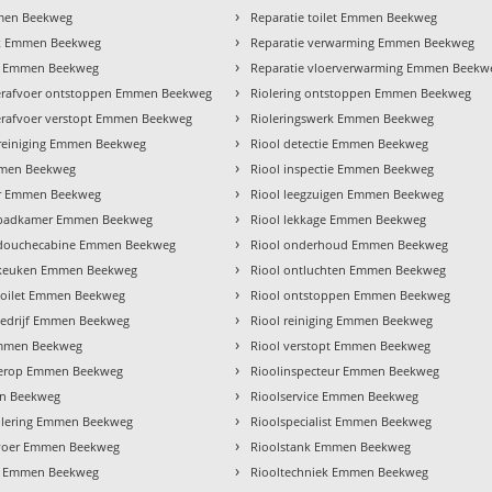
›
men Beekweg
Reparatie toilet Emmen Beekweg
›
k Emmen Beekweg
Reparatie verwarming Emmen Beekweg
›
e Emmen Beekweg
Reparatie vloerverwarming Emmen Beekw
›
rafvoer ontstoppen Emmen Beekweg
Riolering ontstoppen Emmen Beekweg
›
rafvoer verstopt Emmen Beekweg
Rioleringswerk Emmen Beekweg
›
reiniging Emmen Beekweg
Riool detectie Emmen Beekweg
›
men Beekweg
Riool inspectie Emmen Beekweg
›
eur Emmen Beekweg
Riool leegzuigen Emmen Beekweg
›
ie badkamer Emmen Beekweg
Riool lekkage Emmen Beekweg
›
ie douchecabine Emmen Beekweg
Riool onderhoud Emmen Beekweg
›
ie keuken Emmen Beekweg
Riool ontluchten Emmen Beekweg
›
e toilet Emmen Beekweg
Riool ontstoppen Emmen Beekweg
›
ebedrijf Emmen Beekweg
Riool reiniging Emmen Beekweg
›
Emmen Beekweg
Riool verstopt Emmen Beekweg
›
derop Emmen Beekweg
Rioolinspecteur Emmen Beekweg
›
n Beekweg
Rioolservice Emmen Beekweg
›
iolering Emmen Beekweg
Rioolspecialist Emmen Beekweg
›
voer Emmen Beekweg
Rioolstank Emmen Beekweg
›
jf Emmen Beekweg
Riooltechniek Emmen Beekweg