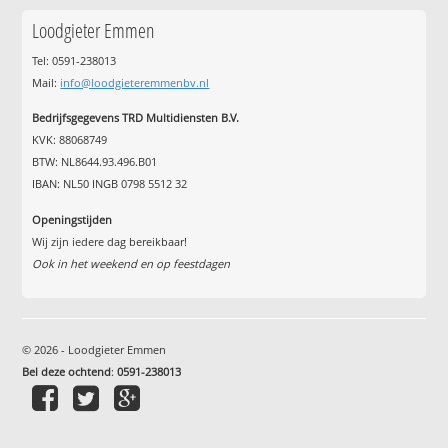
Loodgieter Emmen
Tel: 0591-238013
Mail:
info@loodgieteremmenbv.nl
Bedrijfsgegevens TRD Multidiensten B.V.
KVK: 88068749
BTW: NL8644.93.496.B01
IBAN: NL50 INGB 0798 5512 32
Openingstijden
Wij zijn iedere dag bereikbaar!
Ook in het weekend en op feestdagen
© 2026 - Loodgieter Emmen
Bel deze ochtend
:
0591-238013