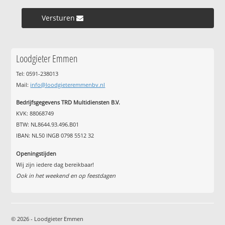
Versturen »
Loodgieter Emmen
Tel: 0591-238013
Mail:
info@loodgieteremmenbv.nl
Bedrijfsgegevens TRD Multidiensten B.V.
KVK: 88068749
BTW: NL8644.93.496.B01
IBAN: NL50 INGB 0798 5512 32
Openingstijden
Wij zijn iedere dag bereikbaar!
Ook in het weekend en op feestdagen
© 2026 - Loodgieter Emmen