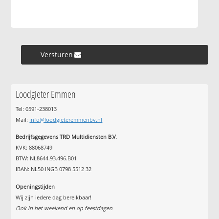
Versturen »
Loodgieter Emmen
Tel: 0591-238013
Mail:
info@loodgieteremmenbv.nl
Bedrijfsgegevens TRD Multidiensten B.V.
KVK: 88068749
BTW: NL8644.93.496.B01
IBAN: NL50 INGB 0798 5512 32
Openingstijden
Wij zijn iedere dag bereikbaar!
Ook in het weekend en op feestdagen