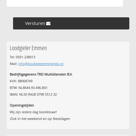
Versturen »
Loodgieter Emmen
Tel: 0591-238013
Mail:
info@loodgieteremmenbv.nl
Bedrijfsgegevens TRD Multidiensten B.V.
KVK: 88068749
BTW: NL8644.93.496.B01
IBAN: NL50 INGB 0798 5512 32
Openingstijden
Wij zijn iedere dag bereikbaar!
Ook in het weekend en op feestdagen