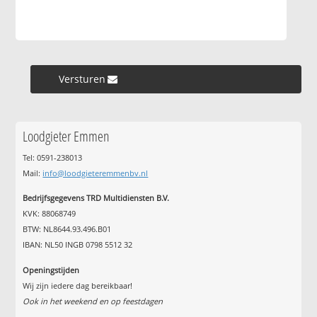
Versturen »
Loodgieter Emmen
Tel: 0591-238013
Mail:
info@loodgieteremmenbv.nl
Bedrijfsgegevens TRD Multidiensten B.V.
KVK: 88068749
BTW: NL8644.93.496.B01
IBAN: NL50 INGB 0798 5512 32
Openingstijden
Wij zijn iedere dag bereikbaar!
Ook in het weekend en op feestdagen