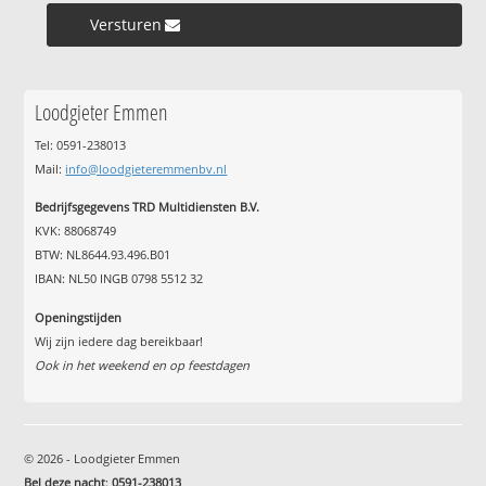
Versturen »
Loodgieter Emmen
Tel: 0591-238013
Mail:
info@loodgieteremmenbv.nl
Bedrijfsgegevens TRD Multidiensten B.V.
KVK: 88068749
BTW: NL8644.93.496.B01
IBAN: NL50 INGB 0798 5512 32
Openingstijden
Wij zijn iedere dag bereikbaar!
Ook in het weekend en op feestdagen
© 2026 - Loodgieter Emmen
Bel deze nacht
:
0591-238013