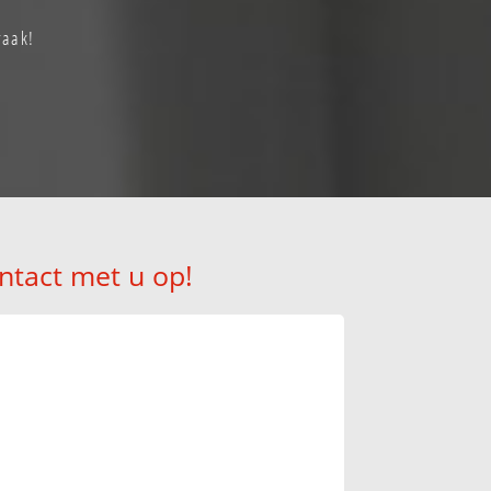
raak!
ntact met u op!