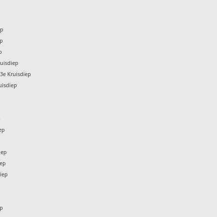
ep
ep
p
uisdiep
3e Kruisdiep
uisdiep
p
p
ep
iep
iep
iep
p
ep