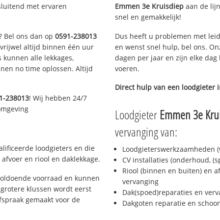
sluitend met ervaren
Emmen 3e Kruisdiep
aan de lijn
snel en gemakkelijk!
n? Bel ons dan op
0591-238013
Dus heeft u problemen met leid
 vrijwel altijd binnen één uur
en wenst snel hulp, bel ons. On
 kunnen alle lekkages,
dagen per jaar en zijn elke dag 
en no time oplossen. Altijd
voeren.
Direct hulp van een loodgieter 
1-238013
! Wij hebben 24/7
 omgeving
Loodgieter
Emmen 3e Kru
vervanging van:
ificeerde loodgieters en die
Loodgieterswerkzaamheden (w
afvoer en riool en daklekkage.
CV installaties (onderhoud, (
Riool (binnen en buiten) en a
voldoende voorraad en kunnen
vervanging
grotere klussen wordt eerst
Dak(spoed)reparaties en verv
afspraak gemaakt voor de
Dakgoten reparatie en scho