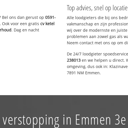
Top advies, snel op locati
? Bel ons dan gerust op
0591-
Alle loodgieters die bij ons be
. Ook voor een gratis
cv ketel
vakmanschap en zijn profession
erhoud
. Dag en nacht
wij over de modernste en juist
problemen aan zowel gas als wat
Neem contact met ons op om di
De 24/7 loodgieter spoedservic
238013
en we helpen u direct. W
omgeving, dus ook in: Klazinav
7891 NM Emmen.
 verstopping in Emmen 3e