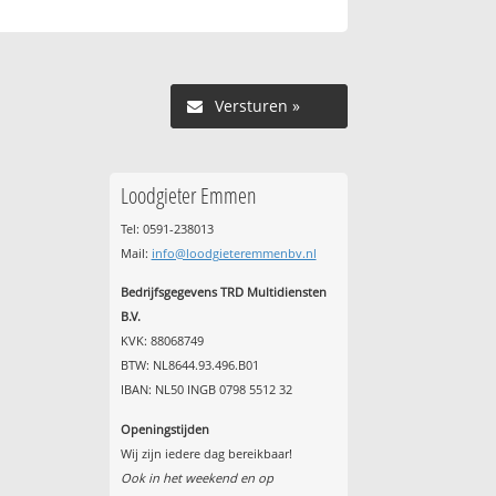
Versturen »
Loodgieter Emmen
Tel: 0591-238013
Mail:
info@loodgieteremmenbv.nl
Bedrijfsgegevens TRD Multidiensten
B.V.
KVK: 88068749
BTW: NL8644.93.496.B01
IBAN: NL50 INGB 0798 5512 32
Openingstijden
Wij zijn iedere dag bereikbaar!
Ook in het weekend en op