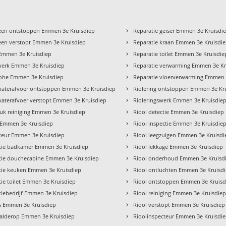
›
een ontstoppen Emmen 3e Kruisdiep
Reparatie geiser Emmen 3e Kruisdi
›
een verstopt Emmen 3e Kruisdiep
Reparatie kraan Emmen 3e Kruisdi
›
Emmen 3e Kruisdiep
Reparatie toilet Emmen 3e Kruisdie
›
erk Emmen 3e Kruisdiep
Reparatie verwarming Emmen 3e Kr
›
ohe Emmen 3e Kruisdiep
Reparatie vloerverwarming Emmen 
›
aterafvoer ontstoppen Emmen 3e Kruisdiep
Riolering ontstoppen Emmen 3e Kr
›
aterafvoer verstopt Emmen 3e Kruisdiep
Rioleringswerk Emmen 3e Kruisdie
›
uk reiniging Emmen 3e Kruisdiep
Riool detectie Emmen 3e Kruisdiep
›
Emmen 3e Kruisdiep
Riool inspectie Emmen 3e Kruisdie
›
ateur Emmen 3e Kruisdiep
Riool leegzuigen Emmen 3e Kruisdi
›
atie badkamer Emmen 3e Kruisdiep
Riool lekkage Emmen 3e Kruisdiep
›
atie douchecabine Emmen 3e Kruisdiep
Riool onderhoud Emmen 3e Kruisd
›
atie keuken Emmen 3e Kruisdiep
Riool ontluchten Emmen 3e Kruisd
›
atie toilet Emmen 3e Kruisdiep
Riool ontstoppen Emmen 3e Kruisd
›
atiebedrijf Emmen 3e Kruisdiep
Riool reiniging Emmen 3e Kruisdie
›
as Emmen 3e Kruisdiep
Riool verstopt Emmen 3e Kruisdiep
›
aalderop Emmen 3e Kruisdiep
Rioolinspecteur Emmen 3e Kruisdi