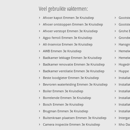
Veel gebruikte vaktermen:
›
›
Afvoer kapot Emmen 3e Kruisdiep
Gootst
›
›
Afvoer ontstoppen Emmen 3e Kruisdiep
Gootst
›
›
Afvoer verstopt Emmen 3e Kruisdiep
Grohe 
›
›
Agpo ferroli Emmen 3e Kruisdiep
Grondw
›
›
All-Inservice Emmen 3e Kruisdiep
Hansgr
›
›
AWB Emmen 3e Kruisdiep
Hemelw
›
›
Badkamer lekkage Emmen 3e Kruisdiep
Hemelw
›
›
Badkamer renovatie Emmen 3e Kruisdiep
Hogedr
›
›
Badkamer ventilatie Emmen 3e Kruisdiep
Huppe 
›
›
Beste loodgieter Emmen 3e Kruisdiep
Install
›
›
Bevroren waterleiding Emmen 3e Kruisdiep
Install
›
›
Boiler Emmen 3e Kruisdiep
Install
›
›
Borrelende Emmen 3e Kruisdiep
Install
›
›
Bosch Emmen 3e Kruisdiep
Install
›
›
Brugman Emmen 3e Kruisdiep
Install
›
›
Buitenkraan plaatsen Emmen 3e Kruisdiep
Interg
›
›
Camera inspectie Emmen 3e Kruisdiep
Itho D