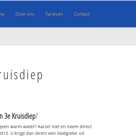
me
Over ons
Tarieven
Contact
ruisdiep
 3e Kruisdiep
?
 geen warm water? Aarzel niet en neem direct
13. U krijgt dan direct een loodgieter uit