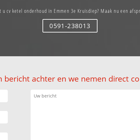
t u cv ketel onderhoud in Emmen 3e Kruisdiep? Maak nu een afsp
0591-238013
n bericht achter en we nemen direct co