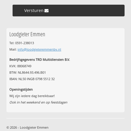
Versturen »
Loodgieter Emmen
Tel: 0591-238013
Mail:
info@loodgieteremmenbv.nl
Bedrijfsgegevens TRD Multidiensten B.V.
KVK: 88068749
BTW: NL8644.93.496.B01
IBAN: NL50 INGB 0798 5512 32
Openingstijden
Wij zijn iedere dag bereikbaar!
Ook in het weekend en op feestdagen
© 2026 - Loodgieter Emmen