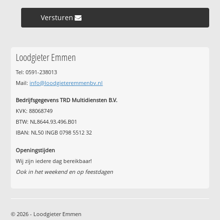
Versturen »
Loodgieter Emmen
Tel: 0591-238013
Mail:
info@loodgieteremmenbv.nl
Bedrijfsgegevens TRD Multidiensten B.V.
KVK: 88068749
BTW: NL8644.93.496.B01
IBAN: NL50 INGB 0798 5512 32
Openingstijden
Wij zijn iedere dag bereikbaar!
Ook in het weekend en op feestdagen
© 2026 - Loodgieter Emmen