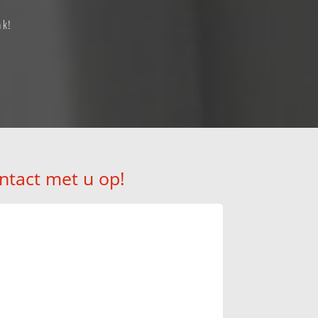
ak!
ntact met u op!