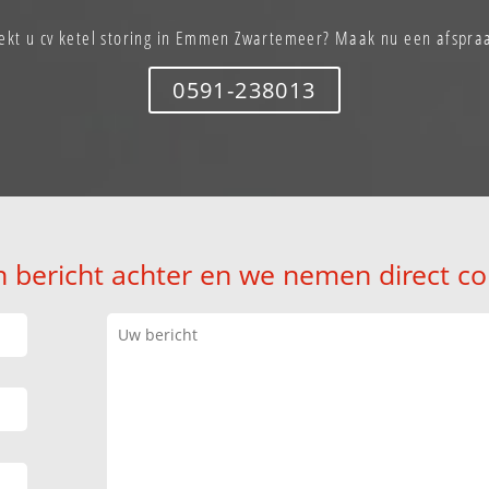
ekt u cv ketel storing in Emmen Zwartemeer? Maak nu een afspra
0591-238013
n bericht achter en we nemen direct co