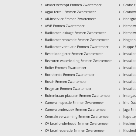
›
›
Afvoer verstopt Emmen Zwartemeer
Grohe 
›
›
Agpo ferroli Emmen Zwartemeer
Grondw
›
›
All-Inservice Emmen Zwartemeer
Hansgr
›
›
AWB Emmen Zwartemeer
Hemelw
›
›
Badkamer lekkage Emmen Zwartemeer
Hemelwa
›
›
Badkamer renovatie Emmen Zwartemeer
Hogedru
›
›
Badkamer ventilatie Emmen Zwartemeer
Huppe 
›
›
Beste loodgieter Emmen Zwartemeer
Install
›
›
Bevroren waterleiding Emmen Zwartemeer
Install
›
›
Boiler Emmen Zwartemeer
Install
›
›
Borrelende Emmen Zwartemeer
Install
›
›
Bosch Emmen Zwartemeer
Install
›
›
Brugman Emmen Zwartemeer
Install
›
›
Buitenkraan plaatsen Emmen Zwartemeer
Interga
›
›
Camera inspectie Emmen Zwartemeer
Itho Da
›
›
Camera onderzoek Emmen Zwartemeer
Jaga E
›
›
Centrale verwarming Emmen Zwartemeer
Kapotte
›
›
CV ketel onderhoud Emmen Zwartemeer
Keuken
›
›
CV ketel reparatie Emmen Zwartemeer
Klusbed