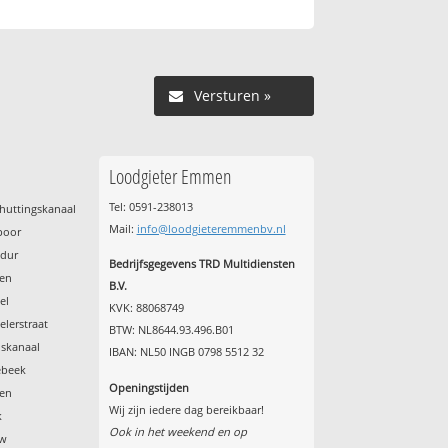
Versturen »
Loodgieter Emmen
Tel: 0591-238013
huttingskanaal
Mail:
info@loodgieteremmenbv.nl
spoor
ndur
Bedrijfsgegevens TRD Multidiensten
den
B.V.
el
KVK: 88068749
lerstraat
BTW: NL8644.93.496.B01
nskanaal
IBAN: NL50 INGB 0798 5512 32
ebeek
Openingstijden
een
Wij zijn iedere dag bereikbaar!
k
Ook in het weekend en op
ow