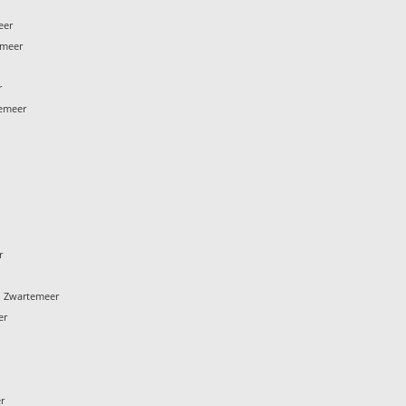
eer
emeer
r
temeer
r
 Zwartemeer
er
r