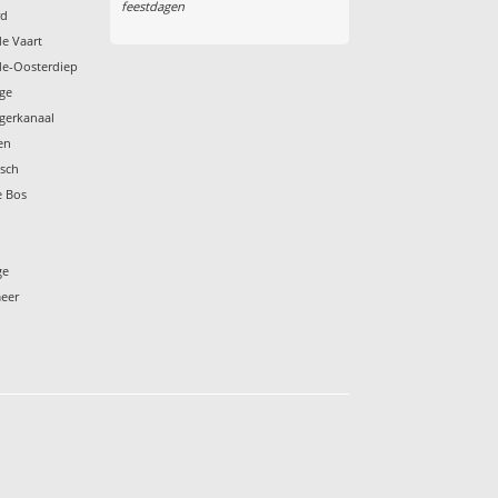
feestdagen
rd
de Vaart
de-Oosterdiep
nge
gerkanaal
en
esch
e Bos
ge
meer