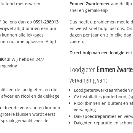
sluitend met ervaren
Emmen Zwartemeer
aan de lijn.
snel en gemakkelijk!
n? Bel ons dan op
0591-238013
Dus heeft u problemen met leid
 vrijwel altijd binnen één uur
en wenst snel hulp, bel ons. On
 kunnen alle lekkages,
dagen per jaar en zijn elke dag 
en no time oplossen. Altijd
voeren.
Direct hulp van een loodgieter 
38013
! Wij hebben 24/7
 omgeving
Loodgieter
Emmen Zwart
vervanging van:
ificeerde loodgieters en die
Loodgieterswerkzaamheden (w
afvoer en riool en daklekkage.
CV installaties (onderhoud, (
Riool (binnen en buiten) en a
voldoende voorraad en kunnen
vervanging
grotere klussen wordt eerst
Dak(spoed)reparaties en verv
afspraak gemaakt voor de
Dakgoten reparatie en scho