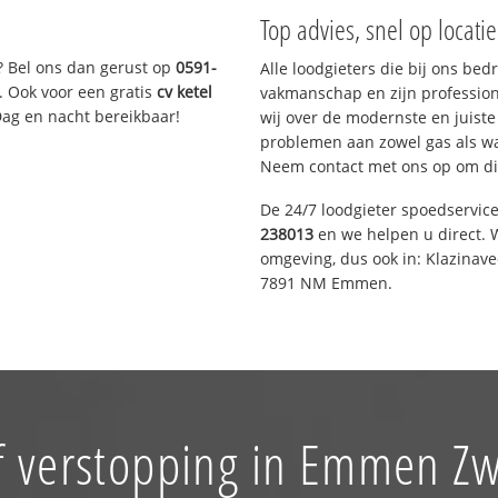
Top advies, snel op locati
? Bel ons dan gerust op
0591-
Alle loodgieters die bij ons be
. Ook voor een gratis
cv ketel
vakmanschap en zijn profession
Dag en nacht bereikbaar!
wij over de modernste en juist
problemen aan zowel gas als wat
Neem contact met ons op om di
De 24/7 loodgieter spoedservic
238013
en we helpen u direct. W
omgeving, dus ook in: Klazinav
7891 NM Emmen.
f verstopping in Emmen Z