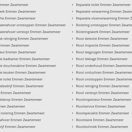
›
Emmen Zwartemeer
Reparatie toilet Emmen Zwartemeer
›
erk Emmen Zwartemeer
Reparatie verwarming Emmen Zwart
›
ohe Emmen Zwartemeer
Reparatie vloerverwarming Emmen 
›
aterafvoer ontstoppen Emmen Zwartemeer
Riolering ontstoppen Emmen Zwart
›
terafvoer verstopt Emmen Zwartemeer
Rioleringswerk Emmen Zwartemeer
›
k reiniging Emmen Zwartemeer
Riool detectie Emmen Zwartemeer
›
Emmen Zwartemeer
Riool inspectie Emmen Zwartemeer
›
ateur Emmen Zwartemeer
Riool leegzuigen Emmen Zwartemee
›
atie badkamer Emmen Zwartemeer
Riool lekkage Emmen Zwartemeer
›
atie douchecabine Emmen Zwartemeer
Riool onderhoud Emmen Zwartemee
›
atie keuken Emmen Zwartemeer
Riool ontluchten Emmen Zwartemee
›
atie toilet Emmen Zwartemeer
Riool ontstoppen Emmen Zwarteme
›
atiebedrijf Emmen Zwartemeer
Riool reiniging Emmen Zwartemeer
›
s Emmen Zwartemeer
Riool verstopt Emmen Zwartemeer
›
alderop Emmen Zwartemeer
Rioolinspecteur Emmen Zwartemeer
›
mmen Zwartemeer
Rioolservice Emmen Zwartemeer
›
 riolering Emmen Zwartemeer
Rioolspecialist Emmen Zwartemeer
›
 afvoer Emmen Zwartemeer
Rioolstank Emmen Zwartemeer
›
rijf Emmen Zwartemeer
Riooltechniek Emmen Zwartemeer