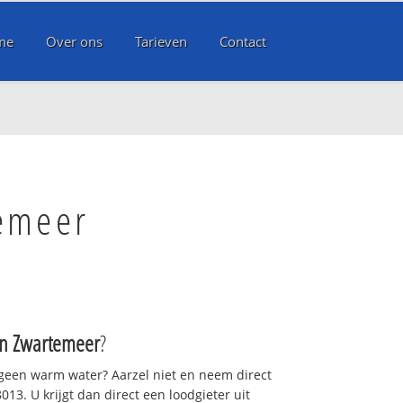
me
Over ons
Tarieven
Contact
temeer
 Zwartemeer
?
 geen warm water? Aarzel niet en neem direct
13. U krijgt dan direct een loodgieter uit