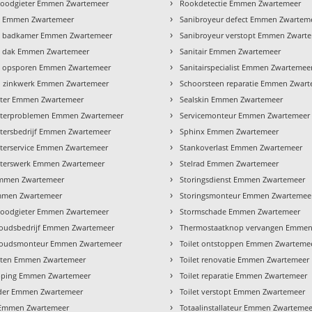
›
loodgieter Emmen Zwartemeer
Rookdetectie Emmen Zwartemeer
›
e Emmen Zwartemeer
Sanibroyeur defect Emmen Zwartem
›
e badkamer Emmen Zwartemeer
Sanibroyeur verstopt Emmen Zwart
›
e dak Emmen Zwartemeer
Sanitair Emmen Zwartemeer
›
e opsporen Emmen Zwartemeer
Sanitairspecialist Emmen Zwartemee
›
n zinkwerk Emmen Zwartemeer
Schoorsteen reparatie Emmen Zwar
›
eter Emmen Zwartemeer
Sealskin Emmen Zwartemeer
›
eterproblemen Emmen Zwartemeer
Servicemonteur Emmen Zwartemeer
›
tersbedrijf Emmen Zwartemeer
Sphinx Emmen Zwartemeer
›
terservice Emmen Zwartemeer
Stankoverlast Emmen Zwartemeer
›
eterswerk Emmen Zwartemeer
Stelrad Emmen Zwartemeer
›
mmen Zwartemeer
Storingsdienst Emmen Zwartemeer
›
Emmen Zwartemeer
Storingsmonteur Emmen Zwartemee
›
 loodgieter Emmen Zwartemeer
Stormschade Emmen Zwartemeer
›
oudsbedrijf Emmen Zwartemeer
Thermostaatknop vervangen Emmen
›
oudsmonteur Emmen Zwartemeer
Toilet ontstoppen Emmen Zwarteme
›
hten Emmen Zwartemeer
Toilet renovatie Emmen Zwartemeer
›
pping Emmen Zwartemeer
Toilet reparatie Emmen Zwartemeer
›
jder Emmen Zwartemeer
Toilet verstopt Emmen Zwartemeer
›
 Emmen Zwartemeer
Totaalinstallateur Emmen Zwartemee