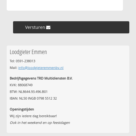
Versturen »
Loodgieter Emmen
Tel: 0591-238013
Mail:
info@loodgieteremmenbv.nl
Bedrijfsgegevens TRD Multidiensten B.V.
KVK: 88068749
BTW: NL8644.93.496.B01
IBAN: NL50 INGB 0798 5512 32
Openingstijden
Wij zijn iedere dag bereikbaar!
Ook in het weekend en op feestdagen