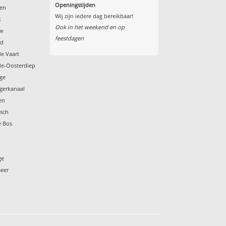
Openingstijden
een
Wij zijn iedere dag bereikbaar!
k
Ook in het weekend en op
ow
feestdagen
rd
de Vaart
de-Oosterdiep
nge
gerkanaal
en
esch
e Bos
ge
meer