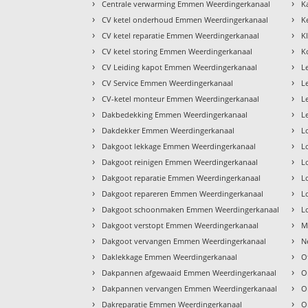
›
›
Centrale verwarming Emmen Weerdingerkanaal
K
›
›
CV ketel onderhoud Emmen Weerdingerkanaal
K
›
›
CV ketel reparatie Emmen Weerdingerkanaal
K
›
›
CV ketel storing Emmen Weerdingerkanaal
K
›
›
CV Leiding kapot Emmen Weerdingerkanaal
L
›
›
CV Service Emmen Weerdingerkanaal
L
›
›
CV-ketel monteur Emmen Weerdingerkanaal
L
›
›
Dakbedekking Emmen Weerdingerkanaal
L
›
›
Dakdekker Emmen Weerdingerkanaal
L
›
›
Dakgoot lekkage Emmen Weerdingerkanaal
L
›
›
Dakgoot reinigen Emmen Weerdingerkanaal
L
›
›
Dakgoot reparatie Emmen Weerdingerkanaal
L
›
›
Dakgoot repareren Emmen Weerdingerkanaal
L
›
›
Dakgoot schoonmaken Emmen Weerdingerkanaal
L
›
›
Dakgoot verstopt Emmen Weerdingerkanaal
M
›
›
Dakgoot vervangen Emmen Weerdingerkanaal
N
›
›
Daklekkage Emmen Weerdingerkanaal
O
›
›
Dakpannen afgewaaid Emmen Weerdingerkanaal
O
›
›
Dakpannen vervangen Emmen Weerdingerkanaal
O
›
›
Dakreparatie Emmen Weerdingerkanaal
O