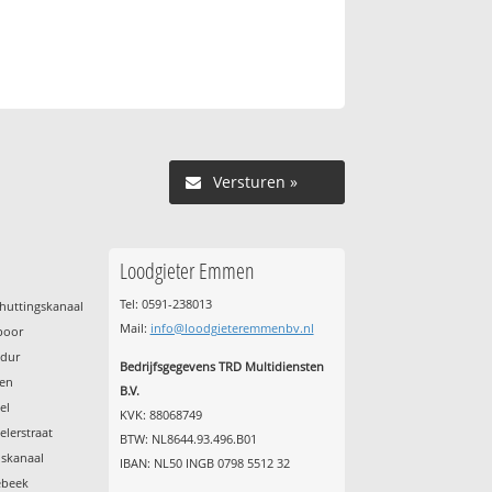
Versturen »
Loodgieter Emmen
Tel: 0591-238013
huttingskanaal
Mail:
info@loodgieteremmenbv.nl
spoor
ndur
Bedrijfsgegevens TRD Multidiensten
den
B.V.
el
KVK: 88068749
lerstraat
BTW: NL8644.93.496.B01
nskanaal
IBAN: NL50 INGB 0798 5512 32
ebeek