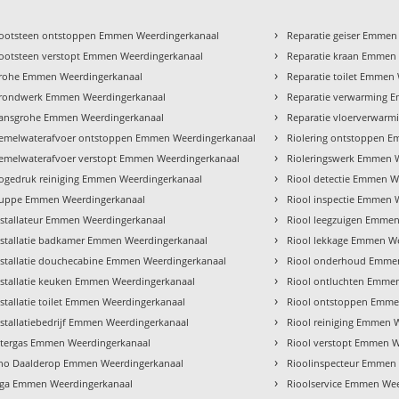
›
ootsteen ontstoppen Emmen Weerdingerkanaal
Reparatie geiser Emmen
›
ootsteen verstopt Emmen Weerdingerkanaal
Reparatie kraan Emmen
›
rohe Emmen Weerdingerkanaal
Reparatie toilet Emmen
›
rondwerk Emmen Weerdingerkanaal
Reparatie verwarming 
›
ansgrohe Emmen Weerdingerkanaal
Reparatie vloerverwar
›
emelwaterafvoer ontstoppen Emmen Weerdingerkanaal
Riolering ontstoppen 
›
emelwaterafvoer verstopt Emmen Weerdingerkanaal
Rioleringswerk Emmen 
›
ogedruk reiniging Emmen Weerdingerkanaal
Riool detectie Emmen W
›
uppe Emmen Weerdingerkanaal
Riool inspectie Emmen 
›
nstallateur Emmen Weerdingerkanaal
Riool leegzuigen Emme
›
nstallatie badkamer Emmen Weerdingerkanaal
Riool lekkage Emmen W
›
nstallatie douchecabine Emmen Weerdingerkanaal
Riool onderhoud Emmen
›
nstallatie keuken Emmen Weerdingerkanaal
Riool ontluchten Emme
›
nstallatie toilet Emmen Weerdingerkanaal
Riool ontstoppen Emme
›
nstallatiebedrijf Emmen Weerdingerkanaal
Riool reiniging Emmen 
›
ntergas Emmen Weerdingerkanaal
Riool verstopt Emmen W
›
tho Daalderop Emmen Weerdingerkanaal
Rioolinspecteur Emmen
›
aga Emmen Weerdingerkanaal
Rioolservice Emmen We