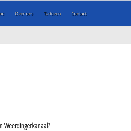
me
Over ons
Tarieven
Contact
 Weerdingerkanaal
?