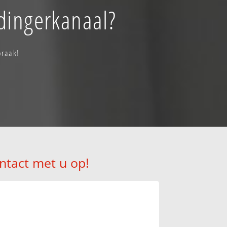
dingerkanaal?
praak!
ntact met u op!