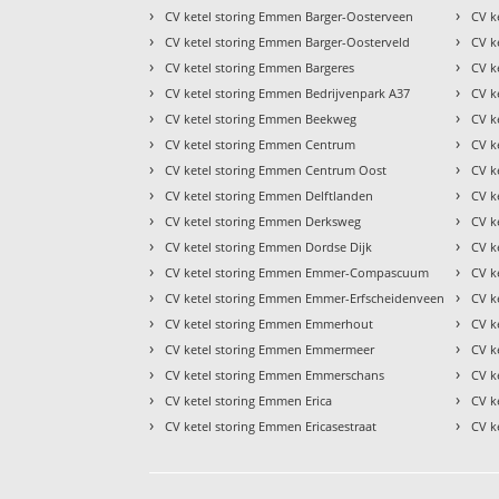
›
›
CV ketel storing Emmen Barger-Oosterveen
CV k
›
›
CV ketel storing Emmen Barger-Oosterveld
CV k
›
›
CV ketel storing Emmen Bargeres
CV k
›
›
CV ketel storing Emmen Bedrijvenpark A37
CV k
›
›
CV ketel storing Emmen Beekweg
CV k
›
›
CV ketel storing Emmen Centrum
CV k
›
›
CV ketel storing Emmen Centrum Oost
CV k
›
›
CV ketel storing Emmen Delftlanden
CV k
›
›
CV ketel storing Emmen Derksweg
CV k
›
›
CV ketel storing Emmen Dordse Dijk
CV k
›
›
CV ketel storing Emmen Emmer-Compascuum
CV k
›
›
CV ketel storing Emmen Emmer-Erfscheidenveen
CV k
›
›
CV ketel storing Emmen Emmerhout
CV k
›
›
CV ketel storing Emmen Emmermeer
CV k
›
›
CV ketel storing Emmen Emmerschans
CV k
›
›
CV ketel storing Emmen Erica
CV k
›
›
CV ketel storing Emmen Ericasestraat
CV k