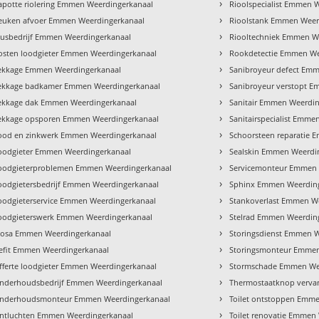
›
apotte riolering Emmen Weerdingerkanaal
Rioolspecialist Emmen 
›
euken afvoer Emmen Weerdingerkanaal
Rioolstank Emmen Weer
›
lusbedrijf Emmen Weerdingerkanaal
Riooltechniek Emmen W
›
osten loodgieter Emmen Weerdingerkanaal
Rookdetectie Emmen We
›
ekkage Emmen Weerdingerkanaal
Sanibroyeur defect Em
›
ekkage badkamer Emmen Weerdingerkanaal
Sanibroyeur verstopt 
›
ekkage dak Emmen Weerdingerkanaal
Sanitair Emmen Weerdi
›
ekkage opsporen Emmen Weerdingerkanaal
Sanitairspecialist Emm
›
ood en zinkwerk Emmen Weerdingerkanaal
Schoorsteen reparatie 
›
oodgieter Emmen Weerdingerkanaal
Sealskin Emmen Weerdi
›
oodgieterproblemen Emmen Weerdingerkanaal
Servicemonteur Emmen 
›
oodgietersbedrijf Emmen Weerdingerkanaal
Sphinx Emmen Weerdin
›
oodgieterservice Emmen Weerdingerkanaal
Stankoverlast Emmen W
›
oodgieterswerk Emmen Weerdingerkanaal
Stelrad Emmen Weerdin
›
osa Emmen Weerdingerkanaal
Storingsdienst Emmen 
›
efit Emmen Weerdingerkanaal
Storingsmonteur Emmen
›
fferte loodgieter Emmen Weerdingerkanaal
Stormschade Emmen We
›
nderhoudsbedrijf Emmen Weerdingerkanaal
Thermostaatknop verva
›
nderhoudsmonteur Emmen Weerdingerkanaal
Toilet ontstoppen Emm
›
ntluchten Emmen Weerdingerkanaal
Toilet renovatie Emmen