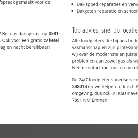
afspraak gemaakt voor de
Dak(spoed)reparaties en verv
Dakgoten reparatie en scho
Top advies, snel op locati
? Bel ons dan gerust op
0591-
. Ook voor een gratis
cv ketel
Alle loodgieters die bij ons be
Dag en nacht bereikbaar!
vakmanschap en zijn profession
wij over de modernste en juist
problemen aan zowel gas als wat
Neem contact met ons op om di
De 24/7 loodgieter spoedservic
238013
en we helpen u direct. W
omgeving, dus ook in: Klazinav
7891 NM Emmen.