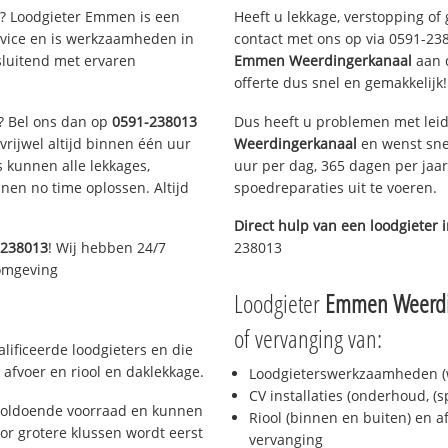
? Loodgieter Emmen is een
Heeft u lekkage, verstopping of
rvice en is werkzaamheden in
contact met ons op via 0591-2380
sluitend met ervaren
Emmen Weerdingerkanaal
aan d
offerte dus snel en gemakkelijk!
n? Bel ons dan op
0591-238013
Dus heeft u problemen met leid
 vrijwel altijd binnen één uur
Weerdingerkanaal
en wenst snel
 kunnen alle lekkages,
uur per dag, 365 dagen per jaar
en no time oplossen. Altijd
spoedreparaties uit te voeren.
Direct hulp van een loodgieter 
-238013
! Wij hebben 24/7
238013
 omgeving
Loodgieter
Emmen Weerdi
of vervanging van:
ificeerde loodgieters en die
afvoer en riool en daklekkage.
Loodgieterswerkzaamheden (w
CV installaties (onderhoud, (
voldoende voorraad en kunnen
Riool (binnen en buiten) en a
or grotere klussen wordt eerst
vervanging