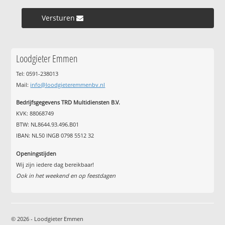
Versturen »
Loodgieter Emmen
Tel: 0591-238013
Mail:
info@loodgieteremmenbv.nl
Bedrijfsgegevens TRD Multidiensten B.V.
KVK: 88068749
BTW: NL8644.93.496.B01
IBAN: NL50 INGB 0798 5512 32
Openingstijden
Wij zijn iedere dag bereikbaar!
Ook in het weekend en op feestdagen
© 2026 - Loodgieter Emmen