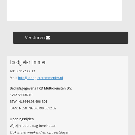
Versturen »
Loodgieter Emmen
Tel: 0591-238013
Mail:
info@loodgieteremmenbv.nl
Bedrijfsgegevens TRD Multidiensten B.V.
KVK: 88068749
BTW: NL8644.93.496.B01
IBAN: NL50 INGB 0798 5512 32
Openingstijden
Wij zijn iedere dag bereikbaar!
Ook in het weekend en op feestdagen