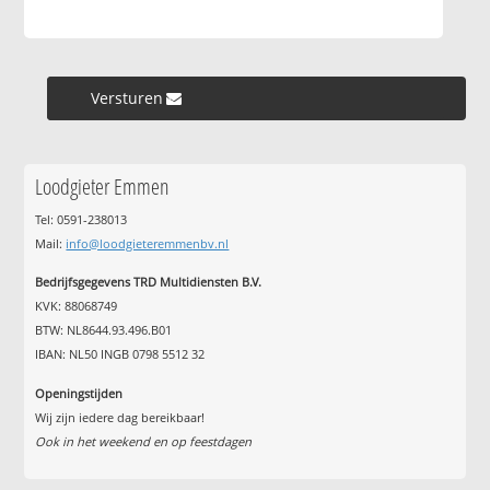
Versturen »
Loodgieter Emmen
Tel: 0591-238013
Mail:
info@loodgieteremmenbv.nl
Bedrijfsgegevens TRD Multidiensten B.V.
KVK: 88068749
BTW: NL8644.93.496.B01
IBAN: NL50 INGB 0798 5512 32
Openingstijden
Wij zijn iedere dag bereikbaar!
Ook in het weekend en op feestdagen