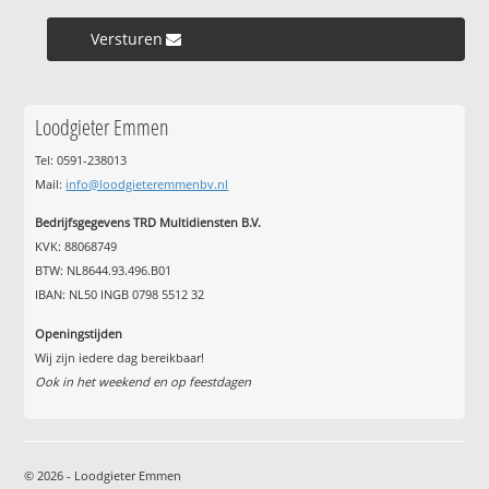
Versturen »
Loodgieter Emmen
Tel: 0591-238013
Mail:
info@loodgieteremmenbv.nl
Bedrijfsgegevens TRD Multidiensten B.V.
KVK: 88068749
BTW: NL8644.93.496.B01
IBAN: NL50 INGB 0798 5512 32
Openingstijden
Wij zijn iedere dag bereikbaar!
Ook in het weekend en op feestdagen
© 2026 - Loodgieter Emmen