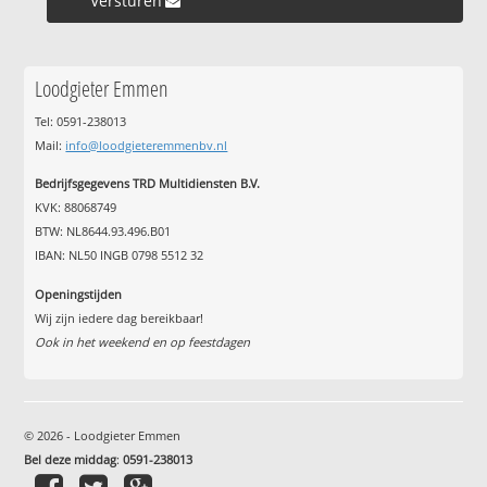
Versturen »
Loodgieter Emmen
Tel: 0591-238013
Mail:
info@loodgieteremmenbv.nl
Bedrijfsgegevens TRD Multidiensten B.V.
KVK: 88068749
BTW: NL8644.93.496.B01
IBAN: NL50 INGB 0798 5512 32
Openingstijden
Wij zijn iedere dag bereikbaar!
Ook in het weekend en op feestdagen
© 2026 - Loodgieter Emmen
Bel deze middag
:
0591-238013