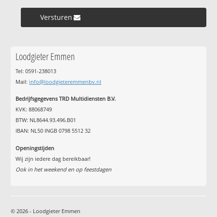
Versturen »
Loodgieter Emmen
Tel: 0591-238013
Mail:
info@loodgieteremmenbv.nl
Bedrijfsgegevens TRD Multidiensten B.V.
KVK: 88068749
BTW: NL8644.93.496.B01
IBAN: NL50 INGB 0798 5512 32
Openingstijden
Wij zijn iedere dag bereikbaar!
Ook in het weekend en op feestdagen
© 2026 - Loodgieter Emmen