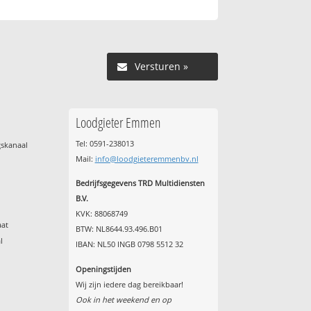
Versturen »
Loodgieter Emmen
Tel: 0591-238013
gskanaal
Mail:
info@loodgieteremmenbv.nl
Bedrijfsgegevens TRD Multidiensten
B.V.
KVK: 88068749
aat
BTW: NL8644.93.496.B01
l
IBAN: NL50 INGB 0798 5512 32
Openingstijden
Wij zijn iedere dag bereikbaar!
Ook in het weekend en op