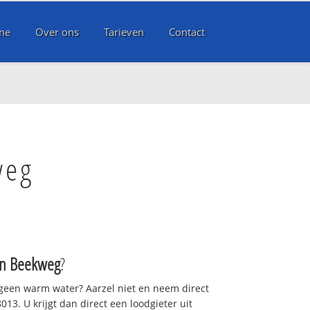
me
Over ons
Tarieven
Contact
weg
n Beekweg
?
 geen warm water? Aarzel niet en neem direct
13. U krijgt dan direct een loodgieter uit