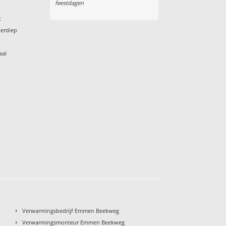
feestdagen
t
terdiep
aal
›
Verwarmingsbedrijf Emmen Beekweg
›
Verwarmingsmonteur Emmen Beekweg