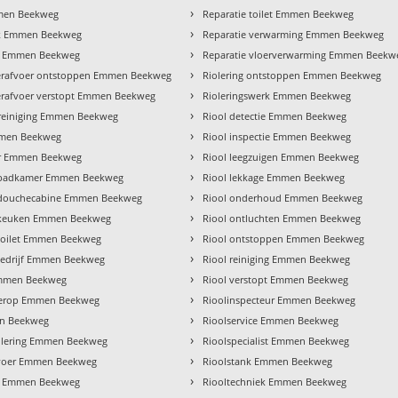
›
men Beekweg
Reparatie toilet Emmen Beekweg
›
k Emmen Beekweg
Reparatie verwarming Emmen Beekweg
›
e Emmen Beekweg
Reparatie vloerverwarming Emmen Beekw
›
rafvoer ontstoppen Emmen Beekweg
Riolering ontstoppen Emmen Beekweg
›
rafvoer verstopt Emmen Beekweg
Rioleringswerk Emmen Beekweg
›
reiniging Emmen Beekweg
Riool detectie Emmen Beekweg
›
men Beekweg
Riool inspectie Emmen Beekweg
›
eur Emmen Beekweg
Riool leegzuigen Emmen Beekweg
›
ie badkamer Emmen Beekweg
Riool lekkage Emmen Beekweg
›
ie douchecabine Emmen Beekweg
Riool onderhoud Emmen Beekweg
›
ie keuken Emmen Beekweg
Riool ontluchten Emmen Beekweg
›
e toilet Emmen Beekweg
Riool ontstoppen Emmen Beekweg
›
ebedrijf Emmen Beekweg
Riool reiniging Emmen Beekweg
›
Emmen Beekweg
Riool verstopt Emmen Beekweg
›
derop Emmen Beekweg
Rioolinspecteur Emmen Beekweg
›
n Beekweg
Rioolservice Emmen Beekweg
›
iolering Emmen Beekweg
Rioolspecialist Emmen Beekweg
›
voer Emmen Beekweg
Rioolstank Emmen Beekweg
›
jf Emmen Beekweg
Riooltechniek Emmen Beekweg