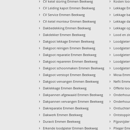
›
›
CV ketel storing Emmen Beekweg
Kosten lo
›
›
CV Leiding kapot Emmen Beekweg
Lekkage 
›
›
CV Service Emmen Beekweg
Lekkage b
›
›
CV-ketel monteur Emmen Beekweg
Lekkage d
›
›
Dakbedekking Emmen Beekweg
Lekkage o
›
›
Dakdekker Emmen Beekweg
Lood en z
›
›
Dakgoot lekkage Emmen Beekweg
Loodgiete
›
›
Dakgoot reinigen Emmen Beekweg
Loodgiete
›
›
Dakgoot reparatie Emmen Beekweg
Loodgiete
›
›
Dakgoot repareren Emmen Beekweg
Loodgiete
›
›
Dakgoot schoonmaken Emmen Beekweg
Loodgiete
›
›
Dakgoot verstopt Emmen Beekweg
Mosa Emm
›
›
Dakgoot vervangen Emmen Beekweg
Nefit Emm
›
›
Daklekkage Emmen Beekweg
Offerte l
›
›
Dakpannen afgewaaid Emmen Beekweg
Onderhoud
›
›
Dakpannen vervangen Emmen Beekweg
Onderhou
›
›
Dakreparatie Emmen Beekweg
Ontluchte
›
›
Dakwerk Emmen Beekweg
Ontstoppi
›
›
Duravit Emmen Beekweg
Pijpsnijd
›
›
Erkende loodgieter Emmen Beekweg
Plieger E