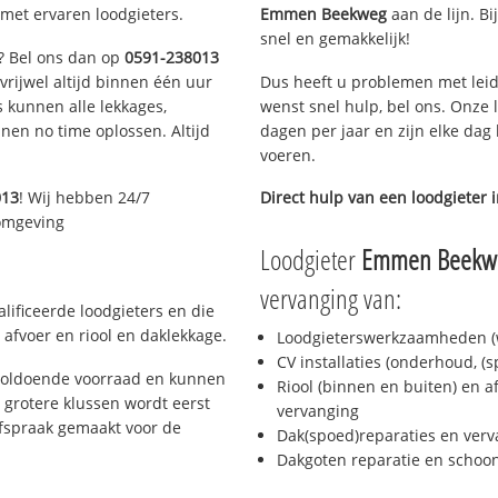
met ervaren loodgieters.
Emmen Beekweg
aan de lijn. Bi
snel en gemakkelijk!
n? Bel ons dan op
0591-238013
 vrijwel altijd binnen één uur
Dus heeft u problemen met leid
 kunnen alle lekkages,
wenst snel hulp, bel ons. Onze 
en no time oplossen. Altijd
dagen per jaar en zijn elke dag 
voeren.
013
! Wij hebben 24/7
Direct hulp van een loodgieter 
 omgeving
Loodgieter
Emmen Beekw
vervanging van:
ificeerde loodgieters en die
afvoer en riool en daklekkage.
Loodgieterswerkzaamheden (w
CV installaties (onderhoud, (
voldoende voorraad en kunnen
Riool (binnen en buiten) en a
 grotere klussen wordt eerst
vervanging
afspraak gemaakt voor de
Dak(spoed)reparaties en verv
Dakgoten reparatie en scho