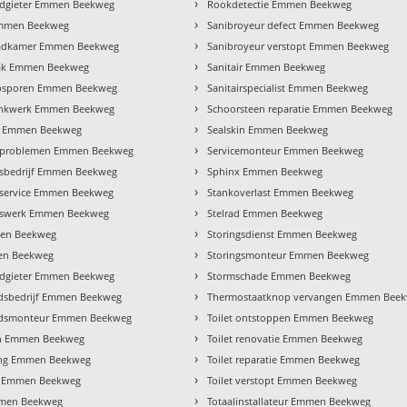
›
odgieter Emmen Beekweg
Rookdetectie Emmen Beekweg
›
Emmen Beekweg
Sanibroyeur defect Emmen Beekweg
›
adkamer Emmen Beekweg
Sanibroyeur verstopt Emmen Beekweg
›
ak Emmen Beekweg
Sanitair Emmen Beekweg
›
psporen Emmen Beekweg
Sanitairspecialist Emmen Beekweg
›
inkwerk Emmen Beekweg
Schoorsteen reparatie Emmen Beekweg
›
r Emmen Beekweg
Sealskin Emmen Beekweg
›
rproblemen Emmen Beekweg
Servicemonteur Emmen Beekweg
›
rsbedrijf Emmen Beekweg
Sphinx Emmen Beekweg
›
rservice Emmen Beekweg
Stankoverlast Emmen Beekweg
›
rswerk Emmen Beekweg
Stelrad Emmen Beekweg
›
en Beekweg
Storingsdienst Emmen Beekweg
›
en Beekweg
Storingsmonteur Emmen Beekweg
›
oodgieter Emmen Beekweg
Stormschade Emmen Beekweg
›
sbedrijf Emmen Beekweg
Thermostaatknop vervangen Emmen Bee
›
dsmonteur Emmen Beekweg
Toilet ontstoppen Emmen Beekweg
›
n Emmen Beekweg
Toilet renovatie Emmen Beekweg
›
ng Emmen Beekweg
Toilet reparatie Emmen Beekweg
›
er Emmen Beekweg
Toilet verstopt Emmen Beekweg
›
mmen Beekweg
Totaalinstallateur Emmen Beekweg