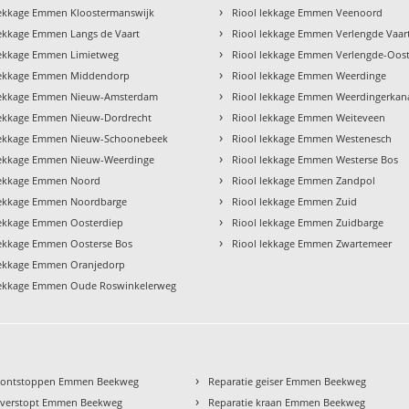
›
lekkage Emmen Kloostermanswijk
Riool lekkage Emmen Veenoord
›
lekkage Emmen Langs de Vaart
Riool lekkage Emmen Verlengde Vaar
›
lekkage Emmen Limietweg
Riool lekkage Emmen Verlengde-Oos
›
lekkage Emmen Middendorp
Riool lekkage Emmen Weerdinge
›
lekkage Emmen Nieuw-Amsterdam
Riool lekkage Emmen Weerdingerkan
›
lekkage Emmen Nieuw-Dordrecht
Riool lekkage Emmen Weiteveen
›
lekkage Emmen Nieuw-Schoonebeek
Riool lekkage Emmen Westenesch
›
lekkage Emmen Nieuw-Weerdinge
Riool lekkage Emmen Westerse Bos
›
lekkage Emmen Noord
Riool lekkage Emmen Zandpol
›
lekkage Emmen Noordbarge
Riool lekkage Emmen Zuid
›
lekkage Emmen Oosterdiep
Riool lekkage Emmen Zuidbarge
›
lekkage Emmen Oosterse Bos
Riool lekkage Emmen Zwartemeer
lekkage Emmen Oranjedorp
lekkage Emmen Oude Roswinkelerweg
›
 ontstoppen Emmen Beekweg
Reparatie geiser Emmen Beekweg
›
 verstopt Emmen Beekweg
Reparatie kraan Emmen Beekweg