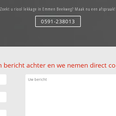
Zoekt u riool lekkage in Emmen Beekweg? Maak nu een afspraak!
0591-238013
n bericht achter en we nemen direct co