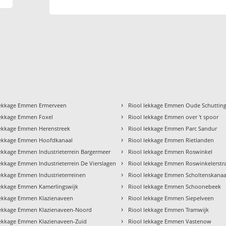
›
lekkage Emmen Ermerveen
Riool lekkage Emmen Oude Schuttin
›
lekkage Emmen Foxel
Riool lekkage Emmen over 't spoor
›
lekkage Emmen Herenstreek
Riool lekkage Emmen Parc Sandur
›
lekkage Emmen Hoofdkanaal
Riool lekkage Emmen Rietlanden
›
lekkage Emmen Industrieterrein Bargermeer
Riool lekkage Emmen Roswinkel
›
lekkage Emmen Industrieterrein De Vierslagen
Riool lekkage Emmen Roswinkelerstr
›
lekkage Emmen Industrieterreinen
Riool lekkage Emmen Scholtenskanaa
›
lekkage Emmen Kamerlingswijk
Riool lekkage Emmen Schoonebeek
›
lekkage Emmen Klazienaveen
Riool lekkage Emmen Siepelveen
›
lekkage Emmen Klazienaveen-Noord
Riool lekkage Emmen Tramwijk
›
lekkage Emmen Klazienaveen-Zuid
Riool lekkage Emmen Vastenow