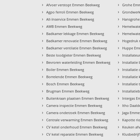
›
›
Afvoer verstopt Emmen Beekweg
Grohe Em
›
›
Agpo ferroli Emmen Beekweg
Grondwer
›
›
All-Inservice Emmen Beekweg
Hansgroh
›
›
AWB Emmen Beekweg
Hemelwate
›
›
Badkamer lekkage Emmen Beekweg
Hemelwate
›
›
Badkamer renovatie Emmen Beekweg
Hogedruk 
›
›
Badkamer ventilatie Emmen Beekweg
Huppe Em
›
›
Beste loodgieter Emmen Beekweg
Installat
›
›
Bevroren waterleiding Emmen Beekweg
Installat
›
›
Boiler Emmen Beekweg
Installat
›
›
Borrelende Emmen Beekweg
Installat
›
›
Bosch Emmen Beekweg
Installati
›
›
Brugman Emmen Beekweg
Installati
›
›
Buitenkraan plaatsen Emmen Beekweg
Intergas 
›
›
Camera inspectie Emmen Beekweg
Itho Daal
›
›
Camera onderzoek Emmen Beekweg
Jaga Emme
›
›
Centrale verwarming Emmen Beekweg
Kapotte r
›
›
CV ketel onderhoud Emmen Beekweg
Keuken af
›
›
CV ketel reparatie Emmen Beekweg
Klusbedri