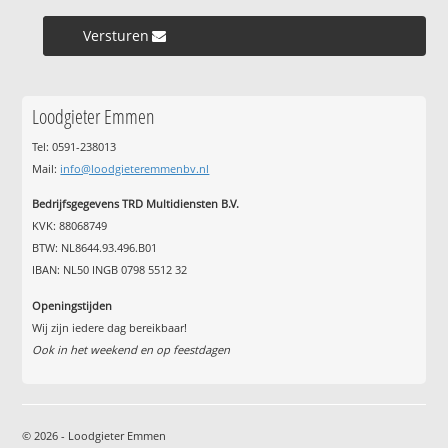
Versturen »
Loodgieter Emmen
Tel: 0591-238013
Mail:
info@loodgieteremmenbv.nl
Bedrijfsgegevens TRD Multidiensten B.V.
KVK: 88068749
BTW: NL8644.93.496.B01
IBAN: NL50 INGB 0798 5512 32
Openingstijden
Wij zijn iedere dag bereikbaar!
Ook in het weekend en op feestdagen
© 2026 - Loodgieter Emmen