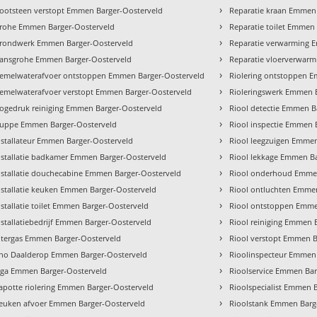
›
ootsteen verstopt Emmen Barger-Oosterveld
Reparatie kraan Emmen
›
rohe Emmen Barger-Oosterveld
Reparatie toilet Emmen
›
rondwerk Emmen Barger-Oosterveld
Reparatie verwarming 
›
ansgrohe Emmen Barger-Oosterveld
Reparatie vloerverwar
›
emelwaterafvoer ontstoppen Emmen Barger-Oosterveld
Riolering ontstoppen 
›
emelwaterafvoer verstopt Emmen Barger-Oosterveld
Rioleringswerk Emmen 
›
ogedruk reiniging Emmen Barger-Oosterveld
Riool detectie Emmen B
›
uppe Emmen Barger-Oosterveld
Riool inspectie Emmen 
›
nstallateur Emmen Barger-Oosterveld
Riool leegzuigen Emmen
›
nstallatie badkamer Emmen Barger-Oosterveld
Riool lekkage Emmen B
›
nstallatie douchecabine Emmen Barger-Oosterveld
Riool onderhoud Emmen
›
nstallatie keuken Emmen Barger-Oosterveld
Riool ontluchten Emme
›
nstallatie toilet Emmen Barger-Oosterveld
Riool ontstoppen Emme
›
nstallatiebedrijf Emmen Barger-Oosterveld
Riool reiniging Emmen 
›
ntergas Emmen Barger-Oosterveld
Riool verstopt Emmen B
›
tho Daalderop Emmen Barger-Oosterveld
Rioolinspecteur Emmen
›
aga Emmen Barger-Oosterveld
Rioolservice Emmen Bar
›
apotte riolering Emmen Barger-Oosterveld
Rioolspecialist Emmen 
›
euken afvoer Emmen Barger-Oosterveld
Rioolstank Emmen Barg