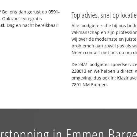
? Bel ons dan gerust op
0591-
Top advies, snel op locati
. Ook voor een gratis
ast
. Dag en nacht bereikbaar!
Alle loodgieters die bij ons be
vakmanschap en zijn profession
wij over de modernste en juist
problemen aan zowel gas als wat
Neem contact met ons op om di
De 24/7 loodgieter spoedservic
238013
en we helpen u direct. W
omgeving, dus ook in: Klazinav
7891 NM Emmen.
erstopping in Emmen Barge