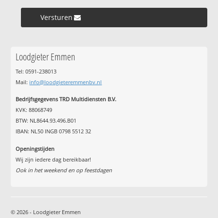
Versturen »
Loodgieter Emmen
Tel: 0591-238013
Mail:
info@loodgieteremmenbv.nl
Bedrijfsgegevens TRD Multidiensten B.V.
KVK: 88068749
BTW: NL8644.93.496.B01
IBAN: NL50 INGB 0798 5512 32
Openingstijden
Wij zijn iedere dag bereikbaar!
Ook in het weekend en op feestdagen
© 2026 - Loodgieter Emmen