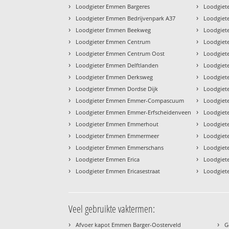
›
›
Loodgieter Emmen Bargeres
Loodgiet
›
›
Loodgieter Emmen Bedrijvenpark A37
Loodgiet
›
›
Loodgieter Emmen Beekweg
Loodgiet
›
›
Loodgieter Emmen Centrum
Loodgiet
›
›
Loodgieter Emmen Centrum Oost
Loodgiet
›
›
Loodgieter Emmen Delftlanden
Loodgiet
›
›
Loodgieter Emmen Derksweg
Loodgiet
›
›
Loodgieter Emmen Dordse Dijk
Loodgiet
›
›
Loodgieter Emmen Emmer-Compascuum
Loodgiet
›
›
Loodgieter Emmen Emmer-Erfscheidenveen
Loodgiet
›
›
Loodgieter Emmen Emmerhout
Loodgiet
›
›
Loodgieter Emmen Emmermeer
Loodgiet
›
›
Loodgieter Emmen Emmerschans
Loodgiet
›
›
Loodgieter Emmen Erica
Loodgiet
›
›
Loodgieter Emmen Ericasestraat
Loodgiet
Veel gebruikte vaktermen:
›
›
Afvoer kapot Emmen Barger-Oosterveld
G