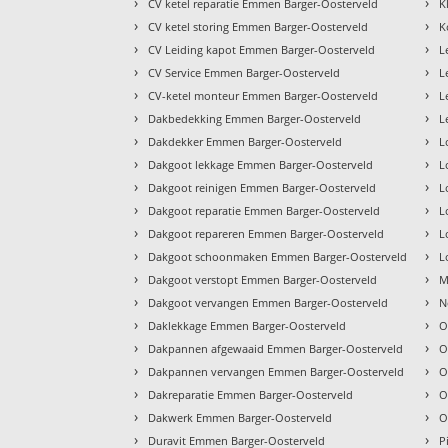
›
›
CV ketel reparatie Emmen Barger-Oosterveld
K
›
›
CV ketel storing Emmen Barger-Oosterveld
K
›
›
CV Leiding kapot Emmen Barger-Oosterveld
L
›
›
CV Service Emmen Barger-Oosterveld
L
›
›
CV-ketel monteur Emmen Barger-Oosterveld
L
›
›
Dakbedekking Emmen Barger-Oosterveld
L
›
›
Dakdekker Emmen Barger-Oosterveld
L
›
›
Dakgoot lekkage Emmen Barger-Oosterveld
L
›
›
Dakgoot reinigen Emmen Barger-Oosterveld
L
›
›
Dakgoot reparatie Emmen Barger-Oosterveld
L
›
›
Dakgoot repareren Emmen Barger-Oosterveld
L
›
›
Dakgoot schoonmaken Emmen Barger-Oosterveld
L
›
›
Dakgoot verstopt Emmen Barger-Oosterveld
M
›
›
Dakgoot vervangen Emmen Barger-Oosterveld
N
›
›
Daklekkage Emmen Barger-Oosterveld
O
›
›
Dakpannen afgewaaid Emmen Barger-Oosterveld
O
›
›
Dakpannen vervangen Emmen Barger-Oosterveld
O
›
›
Dakreparatie Emmen Barger-Oosterveld
O
›
›
Dakwerk Emmen Barger-Oosterveld
O
›
›
Duravit Emmen Barger-Oosterveld
P