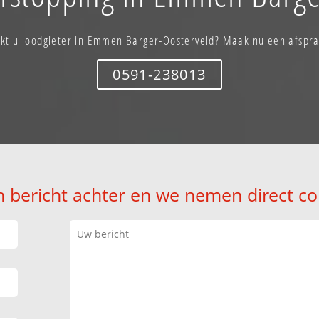
kt u loodgieter in Emmen Barger-Oosterveld? Maak nu een afspr
0591-238013
n bericht achter en we nemen direct co