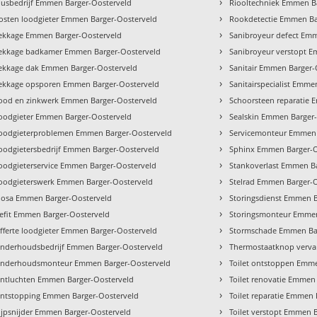
›
lusbedrijf Emmen Barger-Oosterveld
Riooltechniek Emmen B
›
osten loodgieter Emmen Barger-Oosterveld
Rookdetectie Emmen Ba
›
ekkage Emmen Barger-Oosterveld
Sanibroyeur defect Em
›
ekkage badkamer Emmen Barger-Oosterveld
Sanibroyeur verstopt 
›
ekkage dak Emmen Barger-Oosterveld
Sanitair Emmen Barger-
›
ekkage opsporen Emmen Barger-Oosterveld
Sanitairspecialist Emme
›
ood en zinkwerk Emmen Barger-Oosterveld
Schoorsteen reparatie 
›
oodgieter Emmen Barger-Oosterveld
Sealskin Emmen Barger
›
oodgieterproblemen Emmen Barger-Oosterveld
Servicemonteur Emmen 
›
oodgietersbedrijf Emmen Barger-Oosterveld
Sphinx Emmen Barger-O
›
oodgieterservice Emmen Barger-Oosterveld
Stankoverlast Emmen B
›
oodgieterswerk Emmen Barger-Oosterveld
Stelrad Emmen Barger-
›
osa Emmen Barger-Oosterveld
Storingsdienst Emmen B
›
efit Emmen Barger-Oosterveld
Storingsmonteur Emmen
›
fferte loodgieter Emmen Barger-Oosterveld
Stormschade Emmen Ba
›
nderhoudsbedrijf Emmen Barger-Oosterveld
Thermostaatknop verva
›
nderhoudsmonteur Emmen Barger-Oosterveld
Toilet ontstoppen Emm
›
ntluchten Emmen Barger-Oosterveld
Toilet renovatie Emmen
›
ntstopping Emmen Barger-Oosterveld
Toilet reparatie Emmen
›
ijpsnijder Emmen Barger-Oosterveld
Toilet verstopt Emmen 