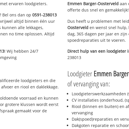
met ervaren loodgieters.
Emmen Barger-Oosterveld
aan d
offerte dus snel en gemakkelijk!
n? Bel ons dan op
0591-238013
 vrijwel altijd binnen één uur
Dus heeft u problemen met leid
 kunnen alle lekkages,
Oosterveld
en wenst snel hulp, 
en no time oplossen. Altijd
dag, 365 dagen per jaar en zijn 
spoedreparaties uit te voeren.
13
! Wij hebben 24/7
Direct hulp van een loodgieter 
 omgeving
238013
Loodgieter
Emmen Barger-
ificeerde loodgieters en die
of vervanging van:
afvoer en riool en daklekkage.
Loodgieterswerkzaamheden (w
voldoende voorraad en kunnen
CV installaties (onderhoud, (
or grotere klussen wordt eerst
Riool (binnen en buiten) en a
afspraak gemaakt voor de
vervanging
Dak(spoed)reparaties en verv
Dakgoten reparatie en scho