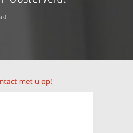
aak!
ntact met u op!