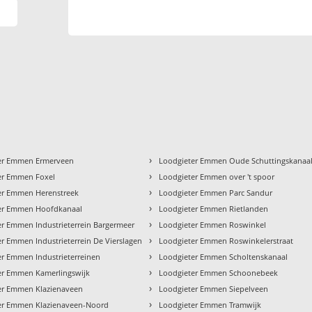
›
er Emmen Ermerveen
Loodgieter Emmen Oude Schuttingskanaa
›
er Emmen Foxel
Loodgieter Emmen over 't spoor
›
er Emmen Herenstreek
Loodgieter Emmen Parc Sandur
›
er Emmen Hoofdkanaal
Loodgieter Emmen Rietlanden
›
er Emmen Industrieterrein Bargermeer
Loodgieter Emmen Roswinkel
›
r Emmen Industrieterrein De Vierslagen
Loodgieter Emmen Roswinkelerstraat
›
er Emmen Industrieterreinen
Loodgieter Emmen Scholtenskanaal
›
er Emmen Kamerlingswijk
Loodgieter Emmen Schoonebeek
›
er Emmen Klazienaveen
Loodgieter Emmen Siepelveen
›
er Emmen Klazienaveen-Noord
Loodgieter Emmen Tramwijk