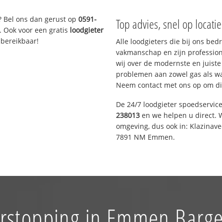
? Bel ons dan gerust op
0591-
Top advies, snel op locati
. Ook voor een gratis
loodgieter
 bereikbaar!
Alle loodgieters die bij ons be
vakmanschap en zijn profession
wij over de modernste en juist
problemen aan zowel gas als wat
Neem contact met ons op om di
De 24/7 loodgieter spoedservic
238013
en we helpen u direct. W
omgeving, dus ook in: Klazinav
7891 NM Emmen.
erstopping in Emmen Barge