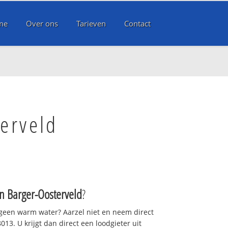
me
Over ons
Tarieven
Contact
erveld
 Barger-Oosterveld
?
 geen warm water? Aarzel niet en neem direct
13. U krijgt dan direct een loodgieter uit