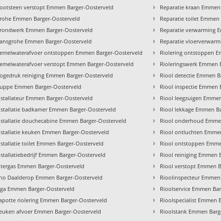
›
ootsteen verstopt Emmen Barger-Oosterveld
Reparatie kraan Emmen
›
rohe Emmen Barger-Oosterveld
Reparatie toilet Emmen
›
rondwerk Emmen Barger-Oosterveld
Reparatie verwarming 
›
ansgrohe Emmen Barger-Oosterveld
Reparatie vloerverwar
›
emelwaterafvoer ontstoppen Emmen Barger-Oosterveld
Riolering ontstoppen 
›
emelwaterafvoer verstopt Emmen Barger-Oosterveld
Rioleringswerk Emmen 
›
ogedruk reiniging Emmen Barger-Oosterveld
Riool detectie Emmen B
›
uppe Emmen Barger-Oosterveld
Riool inspectie Emmen 
›
nstallateur Emmen Barger-Oosterveld
Riool leegzuigen Emmen
›
nstallatie badkamer Emmen Barger-Oosterveld
Riool lekkage Emmen B
›
nstallatie douchecabine Emmen Barger-Oosterveld
Riool onderhoud Emmen
›
nstallatie keuken Emmen Barger-Oosterveld
Riool ontluchten Emme
›
nstallatie toilet Emmen Barger-Oosterveld
Riool ontstoppen Emme
›
nstallatiebedrijf Emmen Barger-Oosterveld
Riool reiniging Emmen 
›
ntergas Emmen Barger-Oosterveld
Riool verstopt Emmen B
›
tho Daalderop Emmen Barger-Oosterveld
Rioolinspecteur Emmen
›
aga Emmen Barger-Oosterveld
Rioolservice Emmen Bar
›
apotte riolering Emmen Barger-Oosterveld
Rioolspecialist Emmen 
›
euken afvoer Emmen Barger-Oosterveld
Rioolstank Emmen Barg