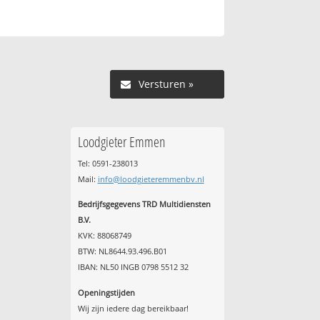
Versturen »
Loodgieter Emmen
Tel: 0591-238013
l
Mail:
info@loodgieteremmenbv.nl
Bedrijfsgegevens TRD Multidiensten
B.V.
KVK: 88068749
BTW: NL8644.93.496.B01
IBAN: NL50 INGB 0798 5512 32
Openingstijden
Wij zijn iedere dag bereikbaar!