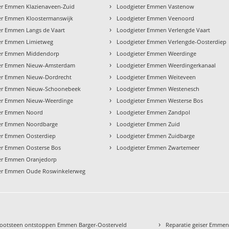
›
er Emmen Klazienaveen-Zuid
Loodgieter Emmen Vastenow
›
er Emmen Kloostermanswijk
Loodgieter Emmen Veenoord
›
er Emmen Langs de Vaart
Loodgieter Emmen Verlengde Vaart
›
er Emmen Limietweg
Loodgieter Emmen Verlengde-Oosterdiep
›
er Emmen Middendorp
Loodgieter Emmen Weerdinge
›
er Emmen Nieuw-Amsterdam
Loodgieter Emmen Weerdingerkanaal
›
er Emmen Nieuw-Dordrecht
Loodgieter Emmen Weiteveen
›
er Emmen Nieuw-Schoonebeek
Loodgieter Emmen Westenesch
›
er Emmen Nieuw-Weerdinge
Loodgieter Emmen Westerse Bos
›
er Emmen Noord
Loodgieter Emmen Zandpol
›
er Emmen Noordbarge
Loodgieter Emmen Zuid
›
er Emmen Oosterdiep
Loodgieter Emmen Zuidbarge
›
er Emmen Oosterse Bos
Loodgieter Emmen Zwartemeer
er Emmen Oranjedorp
er Emmen Oude Roswinkelerweg
›
ootsteen ontstoppen Emmen Barger-Oosterveld
Reparatie geiser Emmen