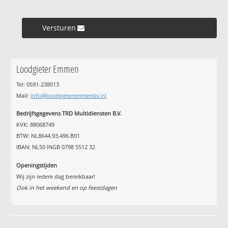
Versturen »
Loodgieter Emmen
Tel: 0591-238013
Mail:
info@loodgieteremmenbv.nl
Bedrijfsgegevens TRD Multidiensten B.V.
KVK: 88068749
BTW: NL8644.93.496.B01
IBAN: NL50 INGB 0798 5512 32
Openingstijden
Wij zijn iedere dag bereikbaar!
Ook in het weekend en op feestdagen