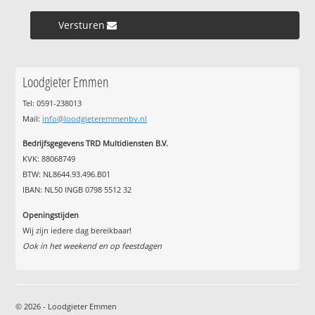
Versturen »
Loodgieter Emmen
Tel: 0591-238013
Mail:
info@loodgieteremmenbv.nl
Bedrijfsgegevens TRD Multidiensten B.V.
KVK: 88068749
BTW: NL8644.93.496.B01
IBAN: NL50 INGB 0798 5512 32
Openingstijden
Wij zijn iedere dag bereikbaar!
Ook in het weekend en op feestdagen
© 2026 - Loodgieter Emmen