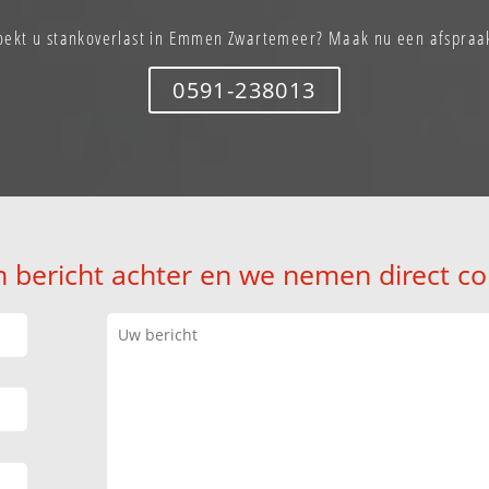
oekt u stankoverlast in Emmen Zwartemeer? Maak nu een afspraa
0591-238013
n bericht achter en we nemen direct co