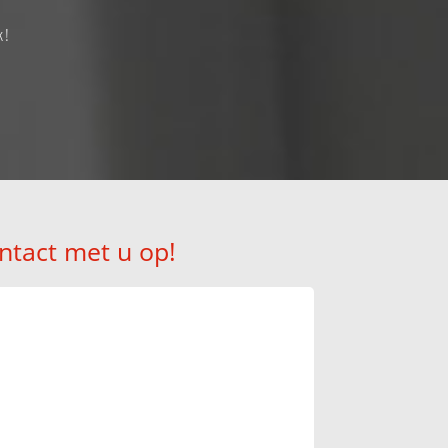
k!
ntact met u op!