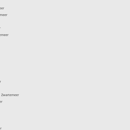
eer
emeer
r
temeer
r
 Zwartemeer
er
r