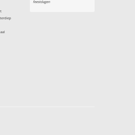
feestdagen
t
terdiep
aal