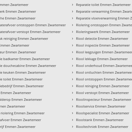
›
Emmen Zwartemeer
Reparatie toilet Emmen Zwartemeer
›
erk Emmen Zwartemeer
Reparatie verwarming Emmen Zwart
›
ohe Emmen Zwartemeer
Reparatie vloerverwarming Emmen 
›
aterafvoer ontstoppen Emmen Zwartemeer
Riolering ontstoppen Emmen Zwart
›
terafvoer verstopt Emmen Zwartemeer
Rioleringswerk Emmen Zwartemeer
›
k reiniging Emmen Zwartemeer
Riool detectie Emmen Zwartemeer
›
Emmen Zwartemeer
Riool inspectie Emmen Zwartemeer
›
ateur Emmen Zwartemeer
Riool leegzuigen Emmen Zwartemee
›
atie badkamer Emmen Zwartemeer
Riool lekkage Emmen Zwartemeer
›
atie douchecabine Emmen Zwartemeer
Riool onderhoud Emmen Zwartemee
›
atie keuken Emmen Zwartemeer
Riool ontluchten Emmen Zwartemee
›
atie toilet Emmen Zwartemeer
Riool ontstoppen Emmen Zwarteme
›
atiebedrijf Emmen Zwartemeer
Riool reiniging Emmen Zwartemeer
›
s Emmen Zwartemeer
Riool verstopt Emmen Zwartemeer
›
alderop Emmen Zwartemeer
Rioolinspecteur Emmen Zwartemeer
›
mmen Zwartemeer
Rioolservice Emmen Zwartemeer
›
 riolering Emmen Zwartemeer
Rioolspecialist Emmen Zwartemeer
›
 afvoer Emmen Zwartemeer
Rioolstank Emmen Zwartemeer
›
rijf Emmen Zwartemeer
Riooltechniek Emmen Zwartemeer