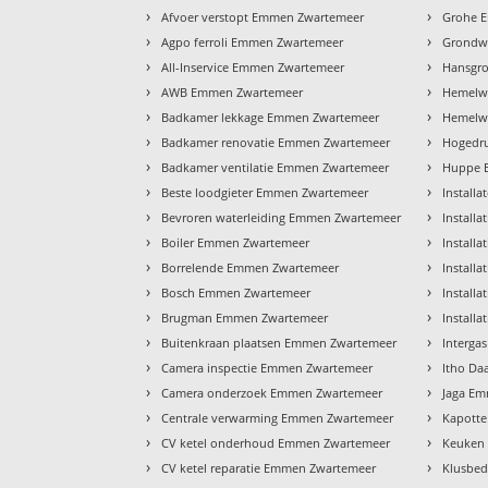
›
›
Afvoer verstopt Emmen Zwartemeer
Grohe 
›
›
Agpo ferroli Emmen Zwartemeer
Grondw
›
›
All-Inservice Emmen Zwartemeer
Hansgr
›
›
AWB Emmen Zwartemeer
Hemelw
›
›
Badkamer lekkage Emmen Zwartemeer
Hemelwa
›
›
Badkamer renovatie Emmen Zwartemeer
Hogedru
›
›
Badkamer ventilatie Emmen Zwartemeer
Huppe 
›
›
Beste loodgieter Emmen Zwartemeer
Install
›
›
Bevroren waterleiding Emmen Zwartemeer
Install
›
›
Boiler Emmen Zwartemeer
Install
›
›
Borrelende Emmen Zwartemeer
Install
›
›
Bosch Emmen Zwartemeer
Install
›
›
Brugman Emmen Zwartemeer
Install
›
›
Buitenkraan plaatsen Emmen Zwartemeer
Interga
›
›
Camera inspectie Emmen Zwartemeer
Itho Da
›
›
Camera onderzoek Emmen Zwartemeer
Jaga E
›
›
Centrale verwarming Emmen Zwartemeer
Kapotte
›
›
CV ketel onderhoud Emmen Zwartemeer
Keuken
›
›
CV ketel reparatie Emmen Zwartemeer
Klusbed