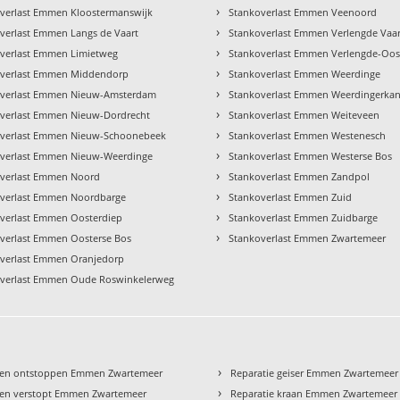
›
verlast Emmen Kloostermanswijk
Stankoverlast Emmen Veenoord
›
verlast Emmen Langs de Vaart
Stankoverlast Emmen Verlengde Vaar
›
verlast Emmen Limietweg
Stankoverlast Emmen Verlengde-Oos
›
overlast Emmen Middendorp
Stankoverlast Emmen Weerdinge
›
overlast Emmen Nieuw-Amsterdam
Stankoverlast Emmen Weerdingerkan
›
verlast Emmen Nieuw-Dordrecht
Stankoverlast Emmen Weiteveen
›
overlast Emmen Nieuw-Schoonebeek
Stankoverlast Emmen Westenesch
›
verlast Emmen Nieuw-Weerdinge
Stankoverlast Emmen Westerse Bos
›
verlast Emmen Noord
Stankoverlast Emmen Zandpol
›
verlast Emmen Noordbarge
Stankoverlast Emmen Zuid
›
verlast Emmen Oosterdiep
Stankoverlast Emmen Zuidbarge
›
verlast Emmen Oosterse Bos
Stankoverlast Emmen Zwartemeer
verlast Emmen Oranjedorp
verlast Emmen Oude Roswinkelerweg
›
een ontstoppen Emmen Zwartemeer
Reparatie geiser Emmen Zwartemeer
›
en verstopt Emmen Zwartemeer
Reparatie kraan Emmen Zwartemeer