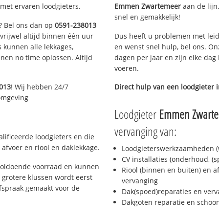
met ervaren loodgieters.
Emmen Zwartemeer
aan de lijn.
snel en gemakkelijk!
n? Bel ons dan op
0591-238013
 vrijwel altijd binnen één uur
Dus heeft u problemen met leid
 kunnen alle lekkages,
en wenst snel hulp, bel ons. On
en no time oplossen. Altijd
dagen per jaar en zijn elke dag 
voeren.
013
! Wij hebben 24/7
Direct hulp van een loodgieter 
 omgeving
Loodgieter
Emmen Zwart
vervanging van:
ificeerde loodgieters en die
afvoer en riool en daklekkage.
Loodgieterswerkzaamheden (w
CV installaties (onderhoud, (
voldoende voorraad en kunnen
Riool (binnen en buiten) en a
 grotere klussen wordt eerst
vervanging
afspraak gemaakt voor de
Dak(spoed)reparaties en verv
Dakgoten reparatie en scho