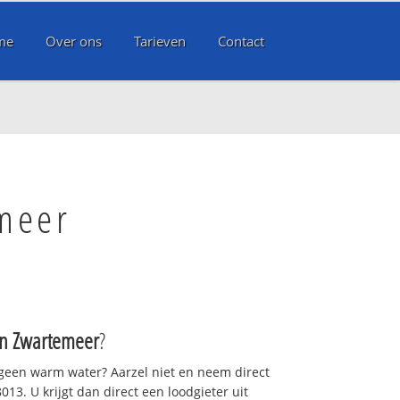
me
Over ons
Tarieven
Contact
meer
 Zwartemeer
?
 geen warm water? Aarzel niet en neem direct
13. U krijgt dan direct een loodgieter uit