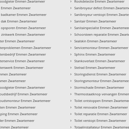
›
loodgieter Emmen Zwartemeer
Rookdetectie Emmen Zwartemeer
›
e Emmen Zwartemeer
Sanibroyeur defect Emmen Zwartem
›
e badkamer Emmen Zwartemeer
Sanibroyeur verstopt Emmen Zwart
›
e dak Emmen Zwartemeer
Sanitair Emmen Zwartemeer
›
e opsporen Emmen Zwartemeer
Sanitairspecialist Emmen Zwartemee
›
n zinkwerk Emmen Zwartemeer
Schoorsteen reparatie Emmen Zwar
›
eter Emmen Zwartemeer
Sealskin Emmen Zwartemeer
›
eterproblemen Emmen Zwartemeer
Servicemonteur Emmen Zwartemeer
›
tersbedrijf Emmen Zwartemeer
Sphinx Emmen Zwartemeer
›
terservice Emmen Zwartemeer
Stankoverlast Emmen Zwartemeer
›
eterswerk Emmen Zwartemeer
Stelrad Emmen Zwartemeer
›
mmen Zwartemeer
Storingsdienst Emmen Zwartemeer
›
Emmen Zwartemeer
Storingsmonteur Emmen Zwartemee
›
 loodgieter Emmen Zwartemeer
Stormschade Emmen Zwartemeer
›
oudsbedrijf Emmen Zwartemeer
Thermostaatknop vervangen Emmen
›
oudsmonteur Emmen Zwartemeer
Toilet ontstoppen Emmen Zwarteme
›
hten Emmen Zwartemeer
Toilet renovatie Emmen Zwartemeer
›
pping Emmen Zwartemeer
Toilet reparatie Emmen Zwartemeer
›
jder Emmen Zwartemeer
Toilet verstopt Emmen Zwartemeer
›
 Emmen Zwartemeer
Totaalinstallateur Emmen Zwartemee