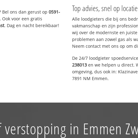
Top advies, snel op locati
? Bel ons dan gerust op
0591-
. Ook voor een gratis
Alle loodgieters die bij ons be
ast
. Dag en nacht bereikbaar!
vakmanschap en zijn profession
wij over de modernste en juist
problemen aan zowel gas als wat
Neem contact met ons op om di
De 24/7 loodgieter spoedservic
238013
en we helpen u direct. W
omgeving, dus ook in: Klazinav
7891 NM Emmen.
f verstopping in Emmen Z