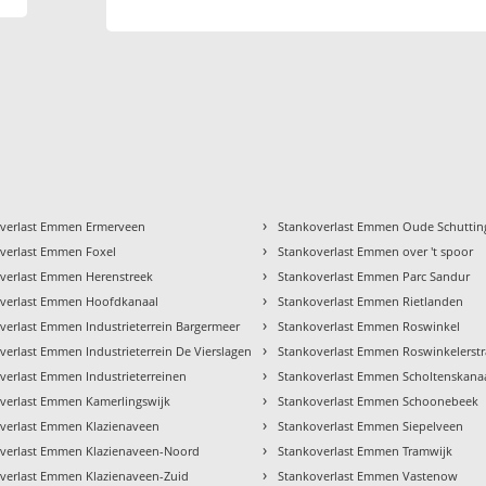
›
verlast Emmen Ermerveen
Stankoverlast Emmen Oude Schuttin
›
verlast Emmen Foxel
Stankoverlast Emmen over 't spoor
›
verlast Emmen Herenstreek
Stankoverlast Emmen Parc Sandur
›
verlast Emmen Hoofdkanaal
Stankoverlast Emmen Rietlanden
›
verlast Emmen Industrieterrein Bargermeer
Stankoverlast Emmen Roswinkel
›
verlast Emmen Industrieterrein De Vierslagen
Stankoverlast Emmen Roswinkelerstr
›
verlast Emmen Industrieterreinen
Stankoverlast Emmen Scholtenskana
›
verlast Emmen Kamerlingswijk
Stankoverlast Emmen Schoonebeek
›
verlast Emmen Klazienaveen
Stankoverlast Emmen Siepelveen
›
verlast Emmen Klazienaveen-Noord
Stankoverlast Emmen Tramwijk
›
verlast Emmen Klazienaveen-Zuid
Stankoverlast Emmen Vastenow