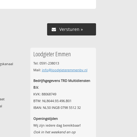
Versturen »
Loodgieter Emmen
Tel: 0591-238013
gskanaal
Mail:
info@loodgieteremmenbv.nl
Bedrijfsgegevens TRD Multidiensten
B.V.
KVK: 88068749
aat
BTW: NL8644.93.496.B01
al
IBAN: NL50 INGB 0798 5512 32
Openingstijden
Wij zijn iedere dag bereikbaar!
Ook in het weekend en op