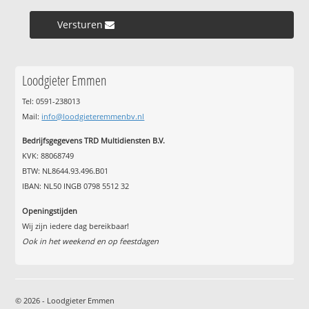
Versturen »
Loodgieter Emmen
Tel: 0591-238013
Mail:
info@loodgieteremmenbv.nl
Bedrijfsgegevens TRD Multidiensten B.V.
KVK: 88068749
BTW: NL8644.93.496.B01
IBAN: NL50 INGB 0798 5512 32
Openingstijden
Wij zijn iedere dag bereikbaar!
Ook in het weekend en op feestdagen
© 2026 - Loodgieter Emmen