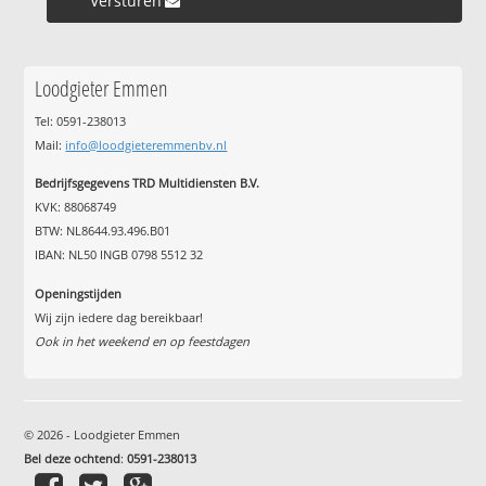
Versturen »
Loodgieter Emmen
Tel: 0591-238013
Mail:
info@loodgieteremmenbv.nl
Bedrijfsgegevens TRD Multidiensten B.V.
KVK: 88068749
BTW: NL8644.93.496.B01
IBAN: NL50 INGB 0798 5512 32
Openingstijden
Wij zijn iedere dag bereikbaar!
Ook in het weekend en op feestdagen
© 2026 - Loodgieter Emmen
Bel deze ochtend
:
0591-238013