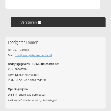
Versturen »
Loodgieter Emmen
Tel: 0591-238013
Mail:
info@loodgieteremmenbv.nl
Bedrijfsgegevens TRD Multidiensten B.V.
KVK: 88068749
BTW: NL8644.93.496.B01
IBAN: NL50 INGB 0798 5512 32
Openingstijden
Wij zijn iedere dag bereikbaar!
Ook in het weekend en op feestdagen